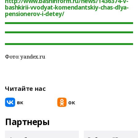
http://www.bashinform.ru/news/1436374-v-
bashkirii-vvodyat-komendantskiy-chas-dlya-
pensionerov-i-detey/
Фото: yandex.ru
Читайте нас
Партнеры