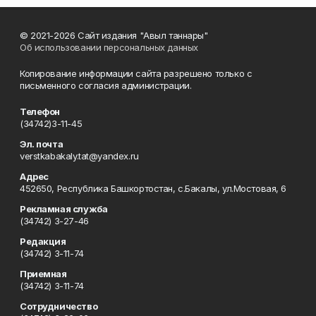
© 2021-2026 Сайт издания "Авыл таннары"
Об использовании персональных данных
Копирование информации сайта разрешено только с
письменного согласия администрации.
Телефон
(34742)3-11-45
Эл. почта
verstkabakaly.tat@yandex.ru
Адрес
452650, Республика Башкортостан, с.Бакалы, ул.Мостовая, 6
Рекламная служба
(34742) 3-27-46
Редакция
(34742) 3-11-74
Приемная
(34742) 3-11-74
Сотрудничество