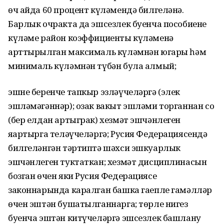
өч айда 60 процент күләмендә билгеләнә.
Барлык очракта да эшсезлек буенча пособиенең
күләме район коэффициенты күләменә
арттырылган максималь күләмнән югары һәм
минималь күләмнән түбән була алмый;
эшне беренче тапкыр эзләүчеләргә (элек
эшләмәгәннәр); озак вакыт эшләми торганнан соң
(бер елдан артыграк) хезмәт эшчәнлеген
яңартырга теләүчеләргә; Русия Федерациясендә
билгеләнгән тәртиптә шәхси эшкуарлык
эшчәнлеген туктаткан; хезмәт дисциплинасын
бозган өчен яки Русия Федерациясе
законнарында каралган башка гаепле гамәлләр
өчен эштән бушатылганнарга; төрле нигез
буенча эштән китүчеләргә эшсезлек башлану