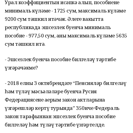
Урал коэффициентын исәпкә алып, пособиенең
минималь күләме - 1725 сум, максималь күләме
9200 сум тәшкил итәчәк. Әлеге вакытта
республикада эшсезлек буенча минималь
пособие - 977,50 сум, аның максималь күләме 5635
сум тәшкил итә.
- Эшсезлек буенча пособие билгеләү тәртибе
үзгәрәчәкме?
- 2018 елның 3 октябрендәге “Пенсияләр билгеләү
һәм түләү мәсьәләләре буенча Русия
Федерациясенең аерым закон актларына
үзгәрешләр кертү турында” 350нче Федераль
закон тарафыннан эшсезлек буенча пособие
билгеләү һәм түләү тәртибе үзгәртелде.