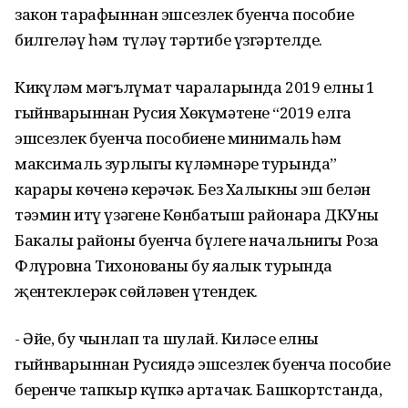
закон тарафыннан эшсезлек буенча пособие
билгеләү һәм түләү тәртибе үзгәртелде.
Киңкүләм мәгълүмат чараларында 2019 елның 1
гыйнварыннан Русия Хөкүмәтенең “2019 елга
эшсезлек буенча пособиенең минималь һәм
максималь зурлыгы күләмнәре турында”
карары көченә керәчәк. Без Халыкны эш белән
тәэмин итү үзәгенең Көнбатыш районара ДКУның
Бакалы районы буенча бүлеге начальнигы Роза
Флүровна Тихонованың бу яңалык турында
җентеклерәк сөйләвен үтендек.
- Әйе, бу чынлап та шулай. Киләсе елның
гыйнварыннан Русиядә эшсезлек буенча пособие
беренче тапкыр күпкә артачак. Башкортстанда,