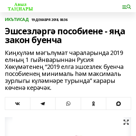
ИКЪТИСАД
19 ДЕКАБРЯ 2018, 06:36
Эшсезләргә пособиене - яңа
закон буенча
Киңкүләм мәгълүмат чараларында 2019
елның 1 гыйнварыннан Русия
Хөкүмәтенең “2019 елга эшсезлек буенча
пособиенең минималь һәм максималь
зурлыгы күләмнәре турында” карары
көченә керәчәк.