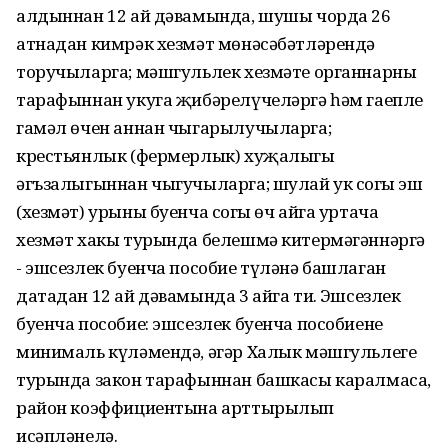
алдыннан 12 ай дәвамында, шушы чорда 26
атнадан кимрәк хезмәт мөнәсәбәтләрендә
торучыларга; мәшгульлек хезмәте органнарны
тарафыннан укуга җибәрелүчеләргә һәм гаепле
гамәл өчен аннан чыгарылучыларга;
крестьянлык (фермерлык) хуҗалыгы
әгъзалыгыннан чыгучыларга; шулай ук соңгы эш
(хезмәт) урыны буенча соңгы өч айга уртача
хезмәт хакы турында белешмә китермәгәннәргә
- эшсезлек буенча пособие түләнә башлаган
датадан 12 ай дәвамында 3 айга тиң. Эшсезлек
буенча пособие: эшсезлек буенча пособиенең
минималь күләмендә, әгәр Халык мәшгульлеге
турында закон тарафыннан башкасы каралмаса,
район коэффициентына арттырылып
исәпләнелә.