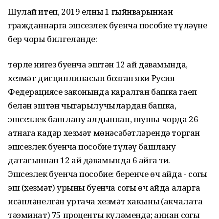
Шулай итеп, 2019 елның 1 гыйнварыннан
гражданнарга эшсезлек буенча пособие түләүнең
бер чоры билгеләнде:
төрле нигез буенча эштән 12 ай дәвамында,
хезмәт дисциплинасын бозган яки Русия
Федерациясе законында каралган башка гаеп
белән эштән чыгарылучылардан башка,
эшсезлек башлану алдыннан, шушы чорда 26
атнага кадәр хезмәт мөнәсәбәтләрендә торган
эшсезлек буенча пособие түләү башлану
датасыннан 12 ай дәвамында 6 айга тиң.
Эшсезлек буенча пособие: беренче өч айда - соңгы
эш (хезмәт) урыны буенча соңгы өч айда аларга
исәпләнелгән уртача хезмәт хакының (акчалата
тәэминат) 75 проценты күләмендә; аннан соңгы