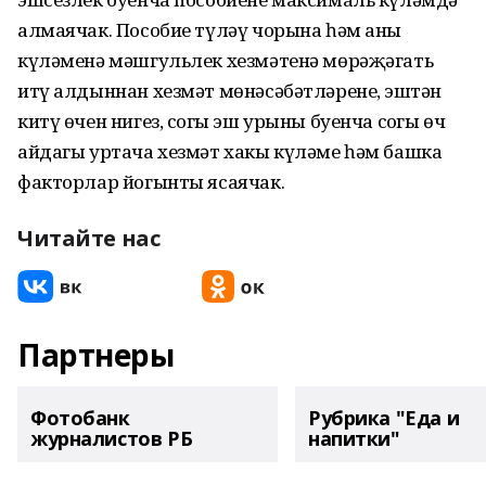
алмаячак. Пособие түләү чорына һәм аның
күләменә мәшгульлек хезмәтенә мөрәҗәгать
итү алдыннан хезмәт мөнәсәбәтләренең, эштән
китү өчен нигез, соңгы эш урыны буенча соңгы өч
айдагы уртача хезмәт хакы күләме һәм башка
факторлар йогынты ясаячак.
Читайте нас
Партнеры
Фотобанк
Рубрика "Еда и
журналистов РБ
напитки"