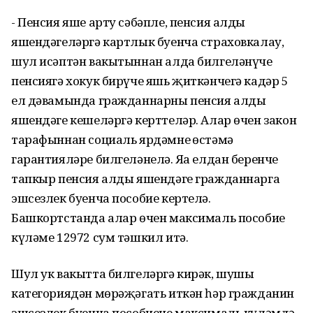
- Пенсия яше арту сәбәпле, пенсия алды
яшендәгеләргә картлык буенча страховкалау,
шул исәптән вакытыннан алда билгеләнүче
пенсиягә хокук бирүче яшь җиткәнчегә кадәр 5
ел дәвамында гражданнарны пенсия алды
яшендәге кешеләргә керттеләр. Алар өчен закон
тарафыннан социаль ярдәмнең өстәмә
гарантияләре билгеләнелә. Яңа елдан беренче
тапкыр пенсия алды яшендәге гражданнарга
эшсезлек буенча пособие кертелә.
Башкортстанда алар өчен максималь пособие
күләме 12972 сум тәшкил итә.
Шул ук вакытта билгеләргә кирәк, шушы
категориядән мөрәҗәгать иткән һәр гражданин
эшсезлек буенча пособиене максималь күләмдә