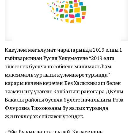
Киңкүләм мәгълүмат чараларында 2019 елның 1
гыйнварыннан Русия Хөкүмәтенең “2019 елга
эшсезлек буенча пособиенең минималь һәм
максималь зурлыгы күләмнәре турында”
карары көченә керәчәк. Без Халыкны эш белән
тәэмин итү үзәгенең Көнбатыш районара ДКУның
Бакалы районы буенча бүлеге начальнигы Роза
Флүровна Тихонованың бу яңалык турында
җентеклерәк сөйләвен үтендек.
- Әйе, бу чынлап та шулай. Киләсе елның