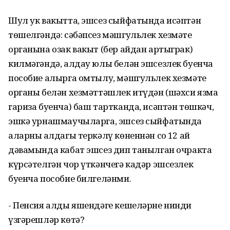
Шул ук вакытта, эшсез сыйфатында исәптән
төшелгәндә: сәбәпсез мәшгульлек хезмәте
органына озак вакыт (бер айдан артыграк)
килмәгәндә, алдау юлы белән эшсезлек буенча
пособие алырга омтылу, мәшгульлек хезмәте
органы белән хезмәттәшлек итүдән (шәхси язма
гариза буенча) баш тартканда, исәптән төшкәч,
эшкә урнашмаучыларга, эшсез сыйфатында
аларның алдагы теркәлү көненнән соң 12 ай
дәвамында кабат эшсез дип танылган очракта
күрсәтелгән чор үткәнчегә кадәр эшсезлек
буенча пособие билгеләнми.
- Пенсия алды яшендәге кешеләрне нинди
үзгәрешләр көтә?