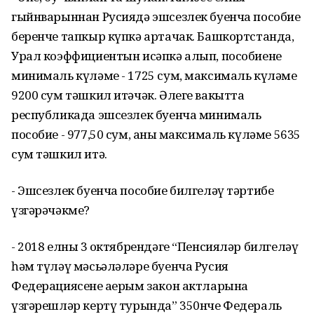
гыйнварыннан Русиядә эшсезлек буенча пособие
беренче тапкыр күпкә артачак. Башкортстанда,
Урал коэффициентын исәпкә алып, пособиенең
минималь күләме - 1725 сум, максималь күләме
9200 сум тәшкил итәчәк. Әлеге вакытта
республикада эшсезлек буенча минималь
пособие - 977,50 сум, аның максималь күләме 5635
сум тәшкил итә.
- Эшсезлек буенча пособие билгеләү тәртибе
үзгәрәчәкме?
- 2018 елның 3 октябрендәге “Пенсияләр билгеләү
һәм түләү мәсьәләләре буенча Русия
Федерациясенең аерым закон актларына
үзгәрешләр кертү турында” 350нче Федераль