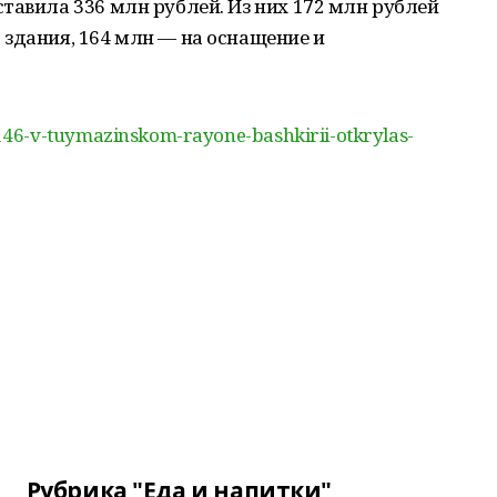
тавила 336 млн рублей. Из них 172 млн рублей
здания, 164 млн — на оснащение и
46-v-tuymazinskom-rayone-bashkirii-otkrylas-
Рубрика "Еда и напитки"