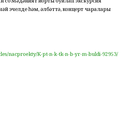
 соң Мәдәният йорты буйлап экскурсия
й эчелде һәм, әлбәттә, концерт чаралары
ticles/nacproekty/K-pt-n-k-tk-n-b-yr-m-buldi-92953/