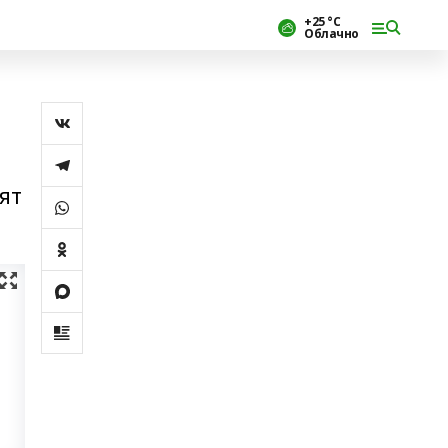
+25 °С
Облачно
т
ят