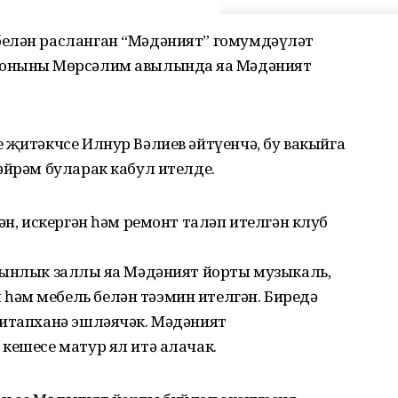
белән расланган “Мәдәният” гомумдәүләт
онының Мөрсәлим авылында яңа Мәдәният
 җитәкчсе Илнур Вәлиев әйтүенчә, бу вакыйга
әйрәм буларак кабул ителде.
ән, искергән һәм ремонт таләп ителгән клуб
рынлык заллы яңа Мәдәният йорты музыкаль,
әм мебель белән тәэмин ителгән. Биредә
китапханә эшләячәк. Мәдәният
кешесе матур ял итә алачак.