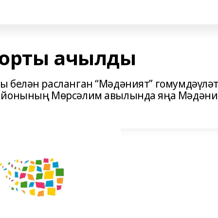
йорты ачылды
ы белән расланган “Мәдәният” гомумдәүлә
районының Мөрсәлим авылында яңа Мәдәни