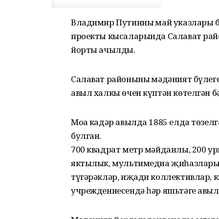
Владимир Путинның май указлары 
проекты кысаларында Салават рай
йорты ачылды.
Салават районының мәдәният бүлеге
авыл халкы өчен күптән көтелгән б
Моңа кадәр авылда 1885 елда төзелг
булган.
700 квадрат метр мәйданлы, 200 у
яктылык, мультимедиа җиһазлары һ
түгәрәкләр, иҗади коллективлар, 
учреждениесендә һәр яшьтәге авыл 