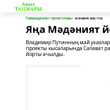
Гомумдәүләт проектлары
26 ЯНВАРЯ 2020, 17:42
Яңа Мәдәният 
Владимир Путинның май указлар
проекты кысаларында Салават 
йорты ачылды.