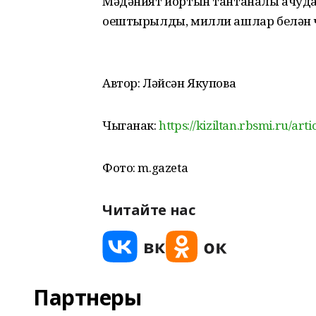
Мәдәният йортын тантаналы ачудан
оештырылды, милли ашлар белән чә
Автор: Ләйсән Якупова
Чыганак:
https://kiziltan.rbsmi.ru/ar
Фото: m.gazeta
Читайте нас
Партнеры