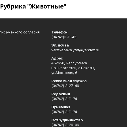
Рубрика "Животные"
 письменного согласия
Телефон
(34742)3-11-45
Эл. почта
verstkabakaly.tat@yandex.ru
Адрес
452650, Республика
Башкортостан, с.Бакалы,
ул.Мостовая, 6
Рекламная служба
(34742) 3-27-46
Редакция
(34742) 3-11-74
Приемная
(34742) 3-11-74
Сотрудничество
(34742) 3-26-06