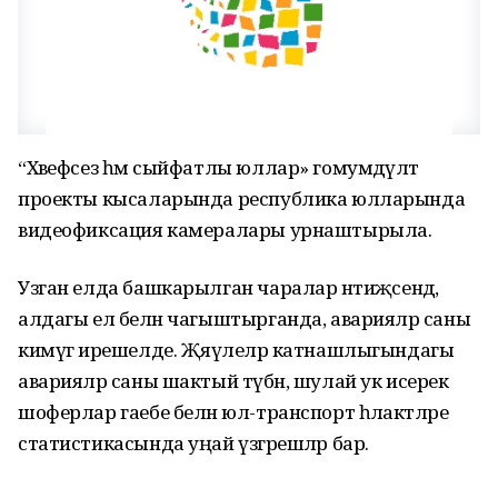
“Хәвефсез һәм сыйфатлы юллар» гомумдәүләт
проекты кысаларында республика юлларында
видеофиксация камералары урнаштырыла.
Узган елда башкарылган чаралар нәтиҗәсендә,
алдагы ел белән чагыштырганда, аварияләр саны
кимүгә ирешелде. Җәяүлеләр катнашлыгындагы
аварияләр саны шактый түбән, шулай ук исерек
шоферлар гаебе белән юл-транспорт һәлакәтләре
статистикасында уңай үзгәрешләр бар.