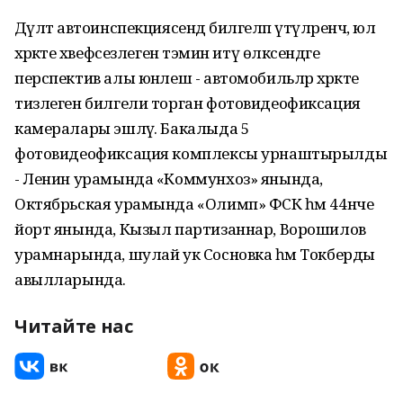
Дәүләт автоинспекциясендә билгеләп үтүләренчә, юл
хәрәкәте хәвефсезлеген тәэмин итү өлкәсендәге
перспектив алы юнәлеш - автомобильләр хәрәкәте
тизлеген билгели торган фотовидеофиксация
камералары эшләү. Бакалыда 5
фотовидеофиксация комплексы урнаштырылды
- Ленин урамында «Коммунхоз» янында,
Октябрьская урамында «Олимп» ФСК һәм 44нче
йорт янында, Кызыл партизаннар, Ворошилов
урамнарында, шулай ук Сосновка һәм Токберды
авылларында.
Читайте нас