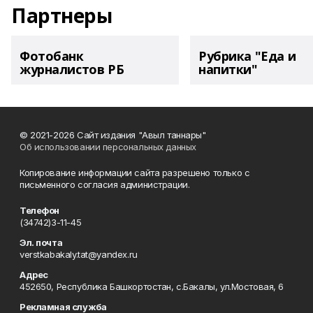
Партнеры
Фотобанк
Рубрика "Еда и
журналистов РБ
напитки"
© 2021-2026 Сайт издания "Авыл таннары"
Об использовании персональных данных
Копирование информации сайта разрешено только с
письменного согласия администрации.
Телефон
(34742)3-11-45
Эл. почта
verstkabakaly.tat@yandex.ru
Адрес
452650, Республика Башкортостан, с.Бакалы, ул.Мостовая, 6
Рекламная служба