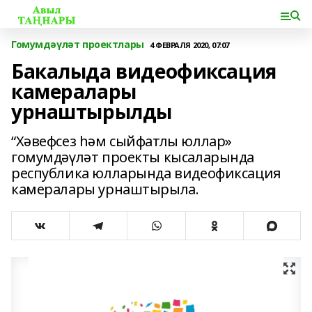
Гомумдәүләт проектлары
4 ФЕВРАЛЯ 2020, 07:07
Бакалыда видеофиксация
камералары
урнаштырылды
“Хәвефсез һәм сыйфатлы юллар»
гомумдәүләт проекты кысаларында
республика юлларында видеофиксация
камералары урнаштырыла.