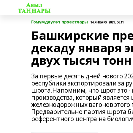
Гомумдәүләт проектлары
14 ЯНВАРЯ 2021, 06:11
Башкирские пре
декаду января 
двух тысяч тон
За первые десять дней нового 2
республики экспортировали за ру
шрота.Напомним, что шрот это -
производства, который является 
железнодорожных вагонов этого 
Предварительно партия шрота бы
референтного центра на биологи