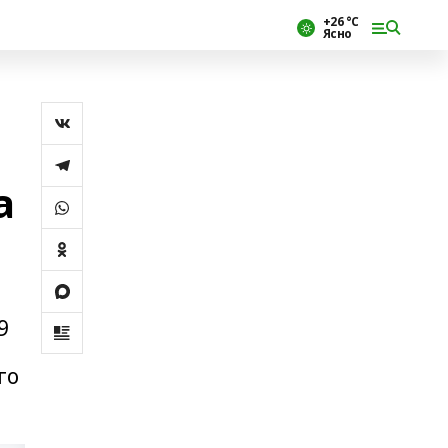
+26 °С
Ясно
а
9
го