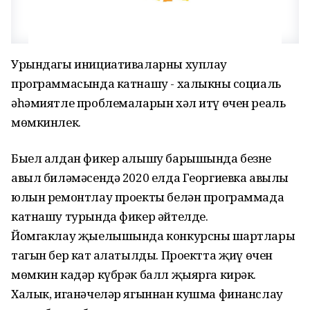
Урындагы инициативаларны хуплау
программасында катнашу - халыкның социаль
әһәмиятле проблемаларын хәл итү өчен реаль
мөмкинлек.
Быел алдан фикер алышу барышында безнең
авыл биләмәсендә 2020 елда Георгиевка авылы
юлын ремонтлау проекты белән программада
катнашу турында фикер әйтелде.
Йомгаклау җыелышында конкурсның шартлары
тагын бер кат аңлатылды. Проектта җиңү өчен
мөмкин кадәр күбрәк балл җыярга кирәк.
Халык, иганәчеләр ягыннан кушма финанслау