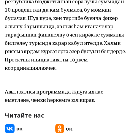
республика бюджетыннан соралучы суммадан
10 проценттан да ким булмаса, бу мөмкин
булачак. Шуңа күрә, көн тәртибе буенча фикер
алышу барышында, халык һәм иганәчеләр
тарафыннан финанслау өчен кирәкле сумманы
билгеләү турында карар кабул ителде. Халык
риясыз ярдәм күрсәтергә әзер булуын белдерде.
Проектны инициативалы төркем
координацияләячәк.
Авыл халкы программада җиңүгә ихлас
өметләнә, чөнки һәркемгә юл кирәк.
Читайте нас