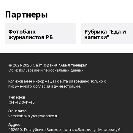
Партнеры
Фотобанк
Рубрика "Еда и
журналистов РБ
напитки"
© 2021-2026 Сайт издания "Авыл таннары"
Об использовании персональных данных
Копирование информации сайта разрешено только с
письменного согласия администрации.
Телефон
(34742)3-11-45
Эл. почта
verstkabakaly.tat@yandex.ru
Адрес
452650, Республика Башкортостан, с.Бакалы, ул.Мостовая, 6