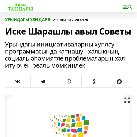
УРЫНДАГЫ ҮЗИДАРӘ
21 ЯНВАРЯ 2020, 09:20
Иске Шарашлы авыл Советы
Урындагы инициативаларны хуплау
программасында катнашу - халыкның
социаль әһәмиятле проблемаларын хәл
итү өчен реаль мөмкинлек.