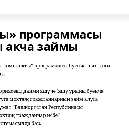
ты» программасы
ы акча займы
т комплекты” программасы буенча льготалы
тә.
риясендә даими яшәүче (яшәү урыны буенча
ртуга мохтаҗ гражданнарның займ алуга
лүмат “Башкортстан Республикасы
охтаҗ гражданнар исәбе”
стемасында бар.