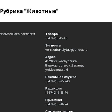
Рубрика "Животные"
 письменного согласия
Телефон
(34742)3-11-45
Эл. почта
verstkabakaly.tat@yandex.ru
Адрес
452650, Республика
Башкортостан, с.Бакалы,
ул.Мостовая, 6
Рекламная служба
(34742) 3-27-46
Редакция
(34742) 3-11-74
Приемная
(34742) 3-11-74
Сотрудничество