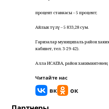
процент ставкасы – 5 процент;
Айлык түләү – 5 833,28 сум.
Гаризалар муниципаль район хакими
кабинет, тел. 3-29-42).
Алла ИСАЕВА, район хакимиятенең 
Читайте нас
Партнеры