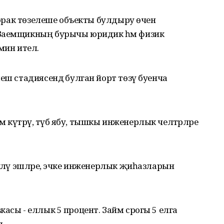
 торак төзелеше объекты булдыру өчен
 Заемщикның бурычы юридик һәм физик
мин ителә.
еш стадиясендә булган йорт төзү буенча
һәм күтәрү, түбә ябу, тышкы инженерлык челтәрләре
әкләү эшләре, эчке инженерлык җиһазларын
асы - еллык 5 процент. Займ срогы 5 елга
ә.