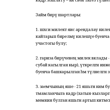
Займ бирү шартлары:
1. шәхси милектә яисә арендалау ки
кайтарып бирелмәү килешүе буенча
участогы булу;
2. гариза бирүченең милек вклады - 
субай кагылган кыр), үткәрелгән ин
буенча башкарылган һәм түләнелгән э
3. заемчының яше - 21 яшьтән ким бул
тәмамланчыга кадәр (хатын-кызларга -
мөмкин булган яшьтән артып китмәск