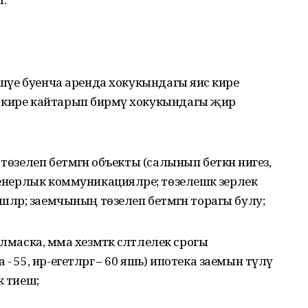
лешүе буенча аренда хокукындагы яисә кире
 кире кайтарып бирмәү хокукындагы җир
төзелеп бетмәгән объекты (салынып беткән нигез,
женерлык коммуникацияләре; төзелешкә әзерлек
шләр; заемчының төзелеп бетмәгән торагы булу;
маска, әмма хезмәткә сәләтлелек срогы
 55, ир-егетләргә – 60 яшь) ипотека заемын түләү
ә тиеш;