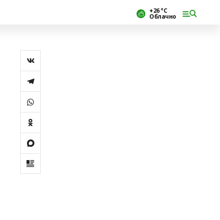
+26 °С
Облачно