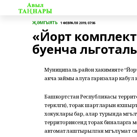
ҖӘМГЫЯТЬ
1 ФЕВРАЛЯ 2019, 07:06
«Йорт комплек
буенча льготал
Муниципаль район хакимияте “Йор
акча займы алуга гаризалар кабул и
Башкортстан Республикасы террито
теркәлгән), торак шартларын яхшы
хокуклары бар, алар турында мәгъ
территориясендә торак биналарга м
автоматлаштырылган мәгълүмат си