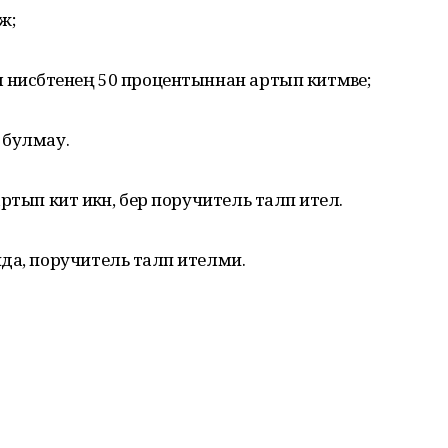
ж;
 нисбәтенең 50 процентыннан артып китмәве;
 булмау.
ып китә икән, бер поручитель таләп ителә.
да, поручитель таләп ителми.