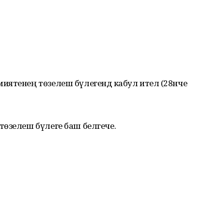
ятенең төзелеш бүлегендә кабул ителә (28нче
төзелеш бүлеге баш белгече.