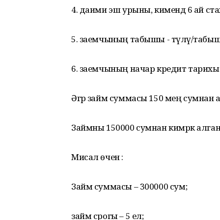
4. даими эш урыны, кимендә 6 ай ста
5. заемчының табышы - түләү/табыш
6. заемчының начар кредит тарихы
Әгәр займ суммасы 150 мең сумнан арт
Займны 150000 сумнан кимрәк алган
Мисал өчен :
Займ суммасы – 300000 сум;
займ срогы – 5 ел;