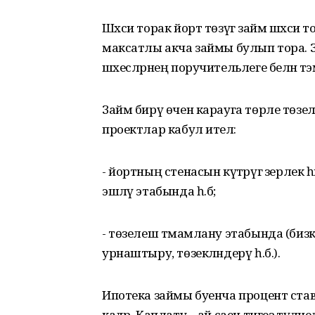
Шәхси торак йорт төзүгә займ шәхси
максатлы акча займы булып тора.
шәхесләрнең поручительлеге белән тәэ
Займ бирү өчен карауга төрле төзел
проектлар кабул ителә:
- йортның стенасын күтәрүгә әзерлек 
эшләү этабында һ.б;
- төзелеш тәмамлану этабында (биз
урнаштыру, төзекләндерү һ.б.).
Ипотека займы буенча процент ставк
кадәр. Каплату – ай саен тигез түләнел