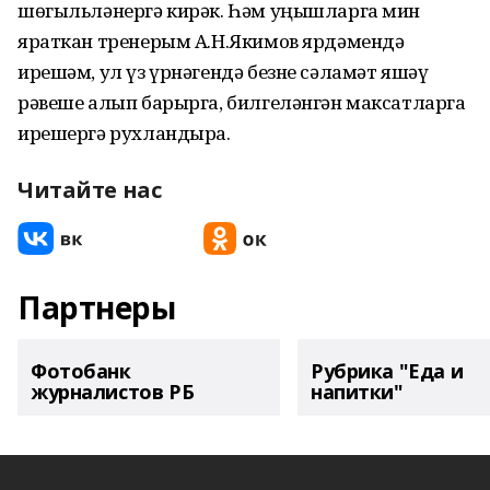
шөгыльләнергә кирәк. Һәм уңышларга мин
яраткан тренерым А.Н.Якимов ярдәмендә
ирешәм, ул үз үрнәгендә безне сәламәт яшәү
рәвеше алып барырга, билгеләнгән максатларга
ирешергә рухландыра.
Читайте нас
Партнеры
Фотобанк
Рубрика "Еда и
журналистов РБ
напитки"