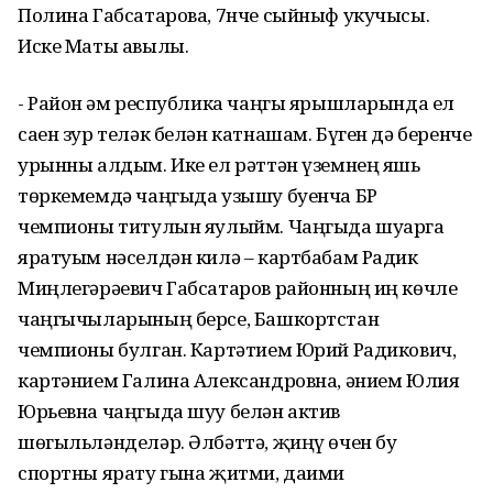
Полина Габсатарова, 7нче сыйныф укучысы.
Иске Маты авылы.
- Район һәм республика чаңгы ярышларында ел
саен зур теләк белән катнашам. Бүген дә беренче
урынны алдым. Ике ел рәттән үземнең яшь
төркемемдә чаңгыда узышу буенча БР
чемпионы титулын яулыйм. Чаңгыда шуарга
яратуым нәселдән килә – картбабам Радик
Миңлегәрәевич Габсатаров районның иң көчле
чаңгычыларының берсе, Башкортстан
чемпионы булган. Картәтием Юрий Радикович,
картәнием Галина Александровна, әнием Юлия
Юрьевна чаңгыда шуу белән актив
шөгыльләнделәр. Әлбәттә, җиңү өчен бу
спортны ярату гына җитми, даими