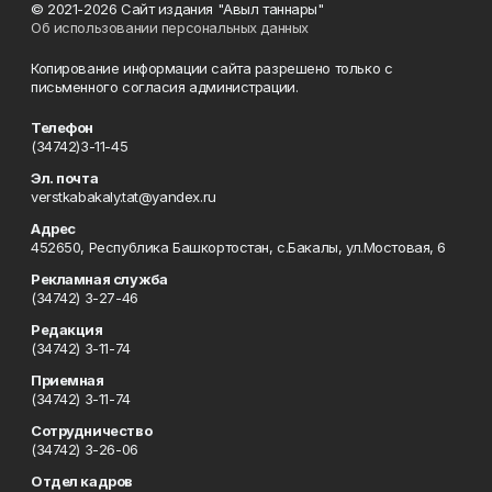
© 2021-2026 Сайт издания "Авыл таннары"
Об использовании персональных данных
Копирование информации сайта разрешено только с
письменного согласия администрации.
Телефон
(34742)3-11-45
Эл. почта
verstkabakaly.tat@yandex.ru
Адрес
452650, Республика Башкортостан, с.Бакалы, ул.Мостовая, 6
Рекламная служба
(34742) 3-27-46
Редакция
(34742) 3-11-74
Приемная
(34742) 3-11-74
Сотрудничество
(34742) 3-26-06
Отдел кадров