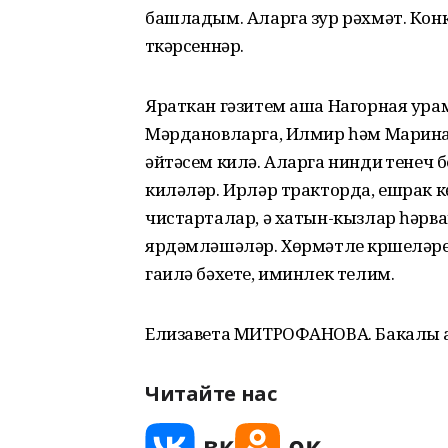
башладым. Аларга зур рәхмәт. Кон
үткәрсеннәр.
Яраткан гәзитем аша Нагорная ура
Мәрдановларга, Илмир һәм Марина
әйтәсем килә. Аларга нинди үтенеч 
киләләр. Ирләр тракторда, ешрак к
чистарталар, ә хатын-кызлар һәрва
ярдәмләшәләр. Хөрмәтле күршеләр
гаилә бәхете, иминлек телим.
Елизавета МИТРОФАНОВА. Бакалы 
Читайте нас