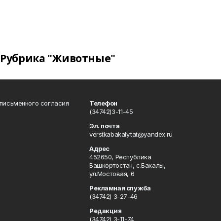
Рубрика "Животные"
 письменного согласия
Телефон
(34742)3-11-45
Эл. почта
verstkabakaly.tat@yandex.ru
Адрес
452650, Республика
Башкортостан, с.Бакалы,
ул.Мостовая, 6
Рекламная служба
(34742) 3-27-46
Редакция
(34742) 3-11-74