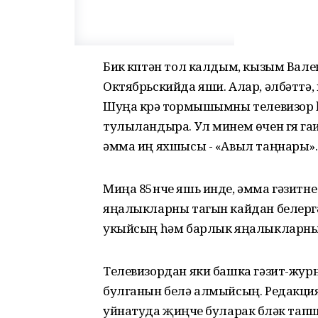
Бик күптән тол калдым, кызым Вале
Октябрьскийда яши. Алар, әлбәттә, 
Шуңа күрә тормышымны телевизор һ
тулыландыра. Ул минем өчен гүя гаи
әмма иң яхшысы - «Авыл таңнары».
Миңа 85нче яшь инде, әмма гәзитне
яңалыкларны тагын кайдан белергә?!
укыйсың һәм барлык яңалыкларны 
Телевизордан яки башка гәзит-журн
булганын белә алмыйсың. Редакция
уйнатуда җиңүче буларак бүләк тап