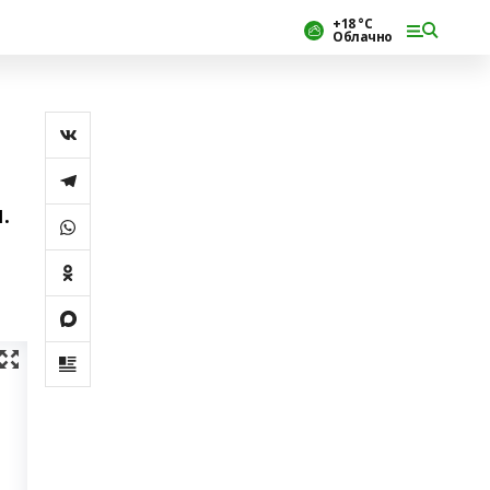
+18 °С
Облачно
.