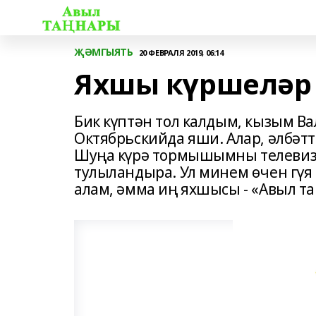
ҖӘМГЫЯТЬ
20 ФЕВРАЛЯ 2019, 06:14
Яхшы күршеләр
Бик күптән тол калдым, кызым Ва
Октябрьскийда яши. Алар, әлбәтт
Шуңа күрә тормышымны телевизор
тулыландыра. Ул минем өчен гүя 
алам, әмма иң яхшысы - «Авыл т