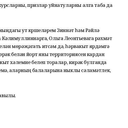
курсларны, призлар уйнатуларны алга таба да
мындагы ут күршеләрем Зиннәт һәм Рәйлә
 Кәлимуллиннарга, Ольга Леонтьевага рәхмәт
белән мөрәҗәгать итсәм дә, һәрвакыт ярдәмгә
өрәк белән йорт яны территориясен кардан
кыт хәлемне белеп торалар, кирәк булганда
емә, аларның балаларына ныклы сәламәтлек,
авылы.