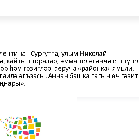
лентина - Сургутта, улым Николай
ә, кайтып торалар, әмма теләгәнчә еш түгел
 һәм гәзитләр, аеруча «районка» ямьли,
гаилә әгъзасы. Аннан башка тагын өч гәзит
аңнары».