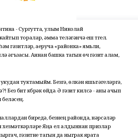
нтина - Сургутта, улым Николай
кайтып торалар, әмма теләгәнчә еш түгел.
әм гәзитләр, аеруча «районка» ямьли,
лә әгъзасы. Аннан башка тагын өч гәзит алам,
 укудан туктамыйм. Безгә, өлкән яшьтәгеләргә,
 Без бит күбрәк өйдә. Ә гәзит килсә - аны ачып
беләсең.
аллардан биредә, безнең районда, нәрсәләр
 хезмәткәрләре Яңа ел алдыннан призлар
шыргач, гәзитне тагын да ныграк ярата