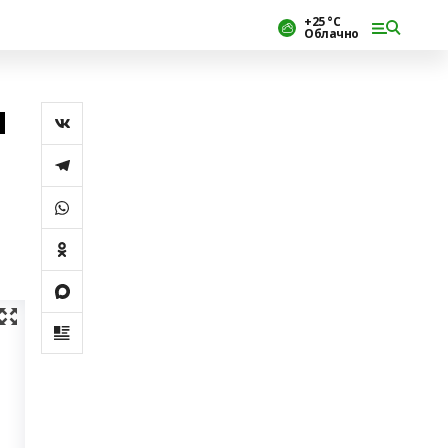
+25 °С
Облачно
ы