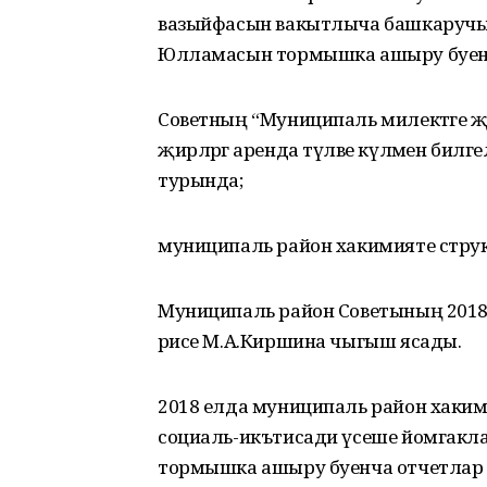
вазыйфасын вакытлыча башкаручы
Юлламасын тормышка ашыру буенч
Советның “Муниципаль милектәге җирг
җирләргә аренда түләве күләмен билг
турында;
муниципаль район хакимияте струк
Муниципаль район Советының 2018 
рәисе М.А.Киршина чыгыш ясады.
2018 елда муниципаль район хаким
социаль-икътисади үсеше йомгакл
тормышка ашыру буенча отчетлар б