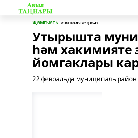
ҖӘМГЫЯТЬ
26 ФЕВРАЛЯ 2019, 06:43
Утырышта муни
һәм хакимияте 
йомгаклары ка
22 февральдә муниципаль райо