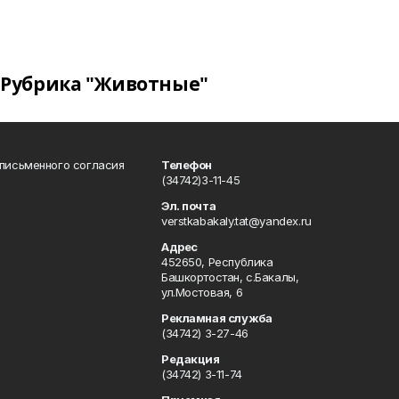
Рубрика "Животные"
 письменного согласия
Телефон
(34742)3-11-45
Эл. почта
verstkabakaly.tat@yandex.ru
Адрес
452650, Республика
Башкортостан, с.Бакалы,
ул.Мостовая, 6
Рекламная служба
(34742) 3-27-46
Редакция
(34742) 3-11-74