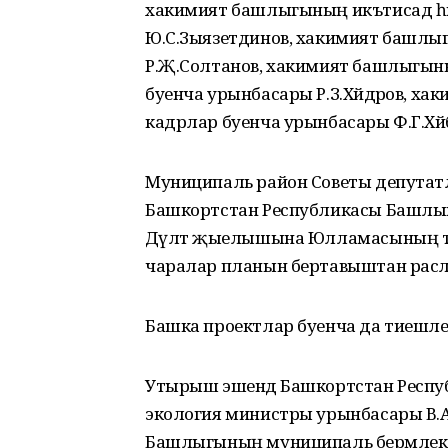
хакимият башлыгының икътисад һә
Ю.С.Зыязетдинов, хакимият башл
Р.Җ.Солтанов, хакимият башлыгын
буенча урынбасары Р.З.Хәйдәров, хак
кадрлар буенча урынбасары Ф.Г.Хә
Муниципаль район Советы депутатл
Башкортстан Республикасы Башл
Дәүләт җыелышына Юлламасының т
чаралар планын бертавыштан рас
Башка проектлар буенча да тиешле
Утырыш эшендә Башкортстан Респуб
экология министры урынбасары В.
Башлыгының муниципаль берәмлекләр