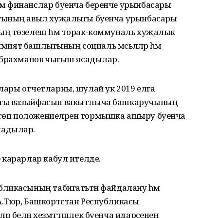
м финанслар буенча беренче урынбасары
ыгының авыл хуҗалыгы буенча урынбасары
ың төзелеш һәм торак-коммуналь хуҗалык
имият башлыгының социаль мәсьәләләр һәм
йбрахманов чыгыш ясадылар.
ары отчетларны, шулай ук 2019 елга
ыгы вазыйфасын вакытлыча башкаручының
өп положениеләрен тормышка ашыру буенча
ладылар.
 карарлар кабул ителде.
ликасының табигатьтән файдалану һәм
А.Тюр, Башкортстан Республикасы
 белән хезмәттәшлек буенча идарәсенең