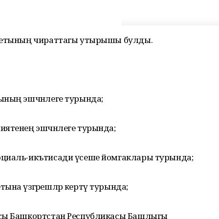
оветының чираттагы утырышы булды.
ының эшчәнлеге турында;
иятенең эшчәнлеге турында;
оциаль-икътисади үсеше йомгаклары турында;
ына үзгәрешләр кертү турында;
асы Башкортстан Республикасы Башлыгы