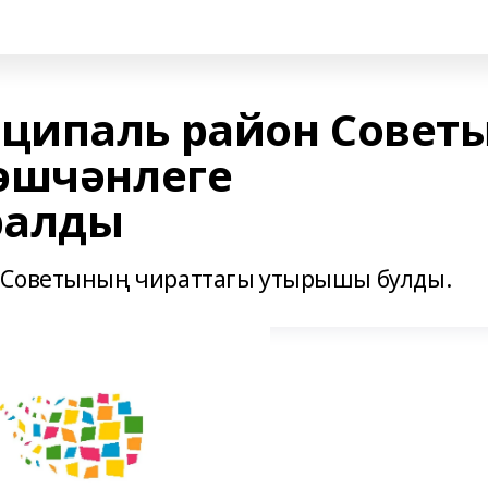
ципаль район Совет
эшчәнлеге
ралды
н Советының чираттагы утырышы булды.