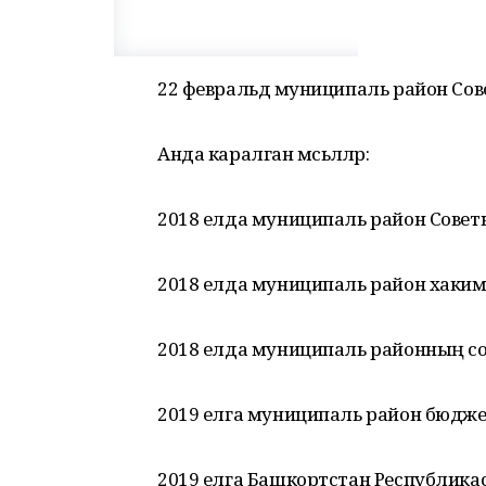
22 февральдә муниципаль район С
Анда каралган мәсьәләләр:
2018 елда муниципаль район Совет
2018 елда муниципаль район хаким
2018 елда муниципаль районның с
2019 елга муниципаль район бюджет
2019 елга Башкортстан Республик