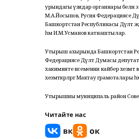
урындагы үзидарә органнары белән 
М.А.Йосыпов, Русия Федерациясе Дә
Башкортстан Республикасы Дәүләт
һәм И.М.Усманов катнаштылар.
Утырыш ахырында Башкортстан Ре
Федерациясе Дәүләт Думасы депута
хакимияте исеменнән кайбер хезмәт в
хезмәткәрләргә Мактау грамоталары 
Утырышны муниципаль район Совет
Читайте нас