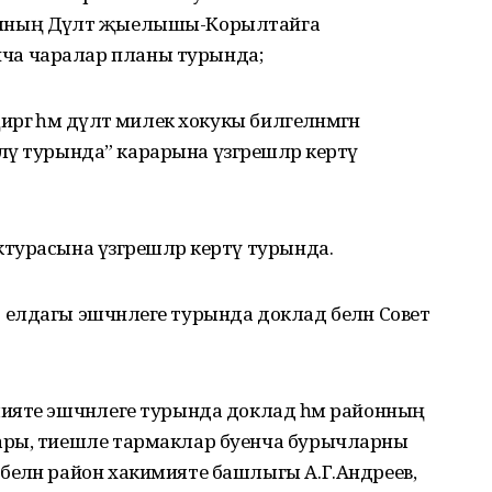
ның Дәүләт җыелышы-Корылтайга
а чаралар планы турында;
ә һәм дәүләт милек хокукы билгеләнмәгән
еләү турында” карарына үзгәрешләр кертү
турасына үзгәрешләр кертү турында.
елдагы эшчәнлеге турында доклад белән Совет
ияте эшчәнлеге турында доклад һәм районның
ары, тиешле тармаклар буенча бурычларны
елән район хакимияте башлыгы А.Г.Андреев,