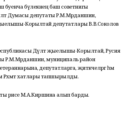
эш буенча бүлекнең баш советнигы
үләт Думасы депутаты Р.М.Мәрданшин,
 җыелышы-Корылтай депутатлары В.В.Соколов
спубликасы Дәүләт җыелышы-Корылтай, Русия
ты Р.М.Мәрданшин, муниципаль район
етераннарына, депутатларга, җитәкчеләргә һәм
һәм Рәхмәт хатлары тапшырылды.
ы рәисе М.А.Киршина алып барды.