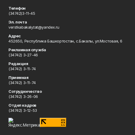
Телефон
(34742)3-11-45
Эл. почта
verstkabakaly.tat@yandex.ru
Адрес
452650, Республика Башкортостан, с.Бакалы, ул.Мостовая, 6
Рекламная служба
(34742) 3-27-46
Редакция
(34742) 3-11-74
Приемная
(34742) 3-11-74
Сотрудничество
(34742) 3-26-06
Отдел кадров
(34742) 3-12-53