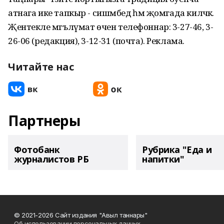
атнага ике тапкыр - сишәмбедә һәм җомгада киләчәк.
Җентекле мәгълүмат өчен телефоннар: 3-27-46, 3-
26-06 (редакция), 3-12-31 (почта). Реклама.
Читайте нас
Партнеры
Фотобанк
Рубрика "Еда и
журналистов РБ
напитки"
© 2021-2026 Сайт издания "Авыл таннары"
Об использовании персональных данных