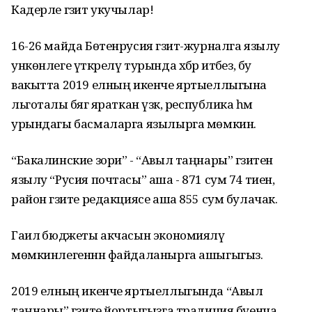
Кадерле гәзит укучылар!
16-26 майда Бөтенрусия гәзит-журналга язылу
ункөнлеге үткәрелү турында хәбәр итәбез, бу
вакытта 2019 елның икенче яртыеллыгына
льготалы бәягә яраткан үзәк, республика һәм
урындагы басмаларга язылырга мөмкин.
“Бакалинские зори” - “Авыл таңнары” гәзитенә
язылу “Русия почтасы” аша - 871 сум 74 тиен,
район гәзите редакциясе аша 855 сум булачак.
Гаилә бюджеты акчасын экономияләү
мөмкинлегеннән файдаланырга ашыгыгыз.
2019 елның икенче яртыеллыгында “Авыл
таңнары” гәзите йортыгызга традиция буенча