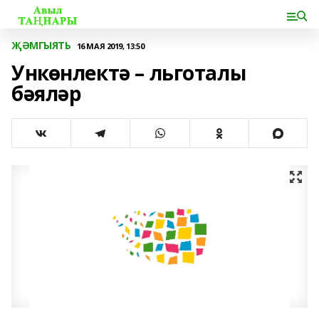
ҖӘМГЫЯТЬ
16 МАЯ 2019, 13:50
Ункөнлектә – льготалы
бәяләр