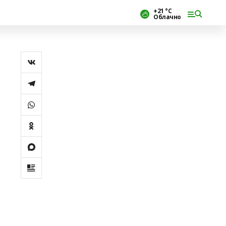
+21 °С
Облачно
ы