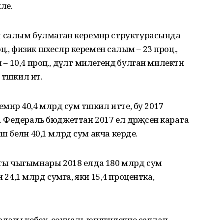
йле.
 салым булмаган керемнәр структурасында
, физик шәхесләр кеременә салым – 23 проц.,
– 10,4 проц., дәүләт милегендә булган милектән
әшкил итә.
нәр 40,4 млрд сум тәшкил итте, бу 2017
. Федераль бюджеттан 2017 ел дәрәҗәсенә карата
еш белән 40,1 млрд сум акча керде.
ы чыгымнары 2018 елда 180 млрд сум
нән 24,1 млрд сумга, яки 15,4 процентка,
агы кебек, социаль юнәлгәнлекне саклап