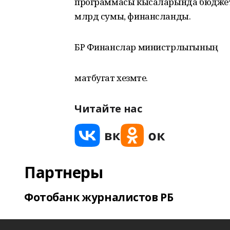
программасы кысаларында бюджет 
млрд сумы, финансланды.
БР Финанслар министрлыгының
матбугат хезмәте.
Читайте нас
Партнеры
Фотобанк журналистов РБ