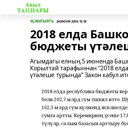
ҖӘМГЫЯТЬ
24 ИЮНЯ 2019, 13:18
2018 елда Башк
бюджеты үтәле
Агымдагы елның 5 июнендә Баш
Корылтай тарафыннан “2018 елд
үтәлеше турында” Закон кабул ит
2018 елда республика бюджеты керем
белән 202,7 млрд сум тәшкил итте.
162,3 млрд сум күләмендә исәпләнелде.
сумга артты. Керемнәрнең үсеше 17,
түләүләр, салым базасын арттыру бу