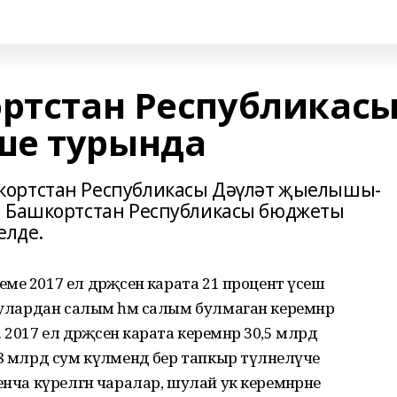
ортстан Республикас
ше турында
кортстан Республикасы Дәүләт җыелышы-
а Башкортстан Республикасы бюджеты
елде.
е 2017 ел дәрәҗәсенә карата 21 процент үсеш
 Шулардан салым һәм салым булмаган керемнәр
 2017 ел дәрәҗәсенә карата керемнәр 30,5 млрд
8 млрд сум күләмендә бер тапкыр түләнелүче
енча күрелгән чаралар, шулай ук керемнәрне