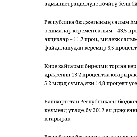
администрацияләүне көчәйтү белән бә
Республика бюджетының салым һәм
оешмалар кеременә салым – 43,5 проц.
акцизлар – 11,7 проц., милеккә салым 
файдаланудан керемнәр 6,5 процент т
Кире кайтарып бирелми торган керем
дәрәҗәсеннән 13,2 процентка югарырак
5,2 млрд сумга, яки 14,8 процент үс
Башкортстан Республикасы бюджет
күләмендә үтәлде, бу 2017 ел дәрәҗәсен
югарырак.
Республика бюджеты, алдагы еллард