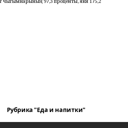
чыгымнарының 97,3 проценты, яки 175,2
Рубрика "Еда и напитки"