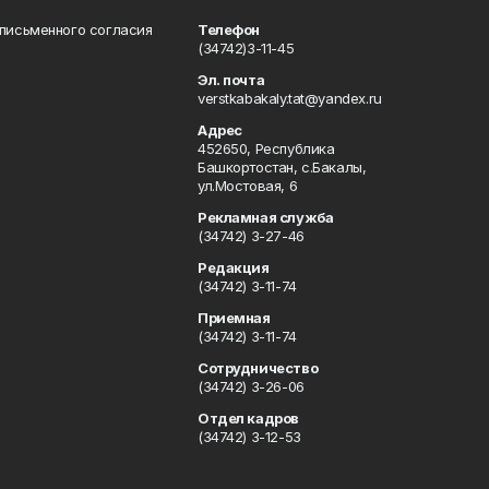
 письменного согласия
Телефон
(34742)3-11-45
Эл. почта
verstkabakaly.tat@yandex.ru
Адрес
452650, Республика
Башкортостан, с.Бакалы,
ул.Мостовая, 6
Рекламная служба
(34742) 3-27-46
Редакция
(34742) 3-11-74
Приемная
(34742) 3-11-74
Сотрудничество
(34742) 3-26-06
Отдел кадров
(34742) 3-12-53