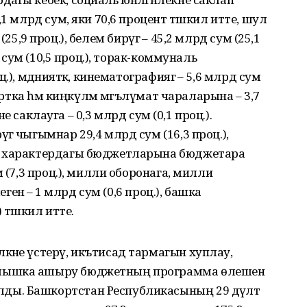
1 млрд сум, яки 70,6 процент тәшкил итте, шул
м (25,9 проц.), белем бирүгә – 45,2 млрд сум (25,1
д сум (10,5 проц.), торак-коммуналь
), мәдәнияткә, кинематографиягә – 5,6 млрд сум
портка һәм киңкүләм мәгълүмат чараларына – 3,7
тне саклауга – 0,3 млрд сум (0,1 проц.).
ә чыгымнар 29,4 млрд сум (16,3 проц.),
и характердагы бюджетларына бюджетара
 (7,3 проц.), милли оборонага, милли
егенә – 1 млрд сум (0,6 проц.), башка
 тәшкил итте.
әне үстерү, икътисад тармагын хуплау,
рмышка ашыру бюджетның программа өлешен
ы. Башкортстан Республикасының 29 дәүләт