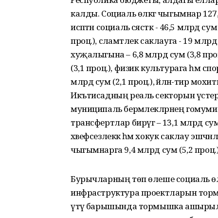
калды. Социаль өлкәгә чыгымнар 127,
исәптән социаль сәясәткә - 46,5 млрд су
проц.), сәламәтлек саклауга - 19 млр
хуҗалыгына – 6,8 млрд сум (3,8 проц.
(3,1 проц.), физик культурага һәм с
млрд сум (2,1 проц.), әйләнә-тирә мохи
Икътисадның реаль секторын үстерүг
муниципаль берәмлекләрнең гомум
трансфертлар бирүгә – 13,1 млрд сум
хәвефсезлеккә һәм хокук саклау эшчәнл
чыгымнарга 9,4 млрд сум (5,2 проц.)
Бурычларның төп өлеше социаль өлк
инфраструктура проектларын то
үтәү барышында тормышка ашырылд