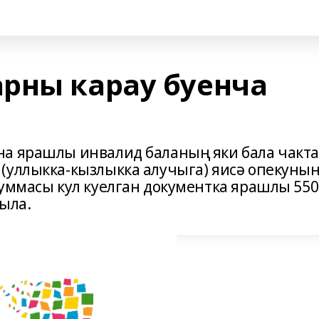
рны карау буенча
а ярашлы инвалид баланың яки бала чакта
(уллыкка-кызлыкка алучыга) яисә опекуны
суммасы кул куелган документка ярашлы 550
ыла.