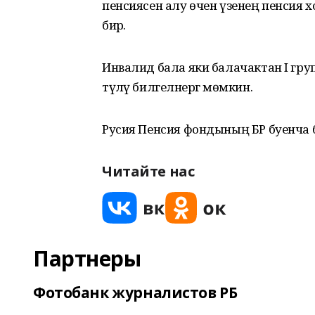
пенсиясен алу өчен үзенең пенси
бирә.
Инвалид бала яки балачактан I групп
түләү билгеләнергә мөмкин.
Русия Пенсия фондының БР буенча б
Читайте нас
Партнеры
Фотобанк журналистов РБ