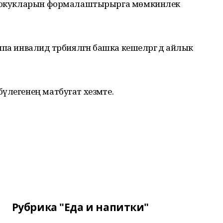
я хокукларын формалаштырырга мөмкинлек
а инвалид тәрбияләгән башка кешеләргә дә айлык
үлегенең матбугат хезмәте.
Рубрика "Еда и напитки"