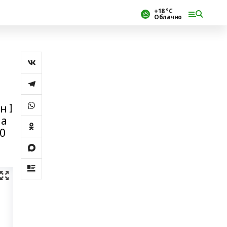
+18 °С
Облачно
н I
на
0