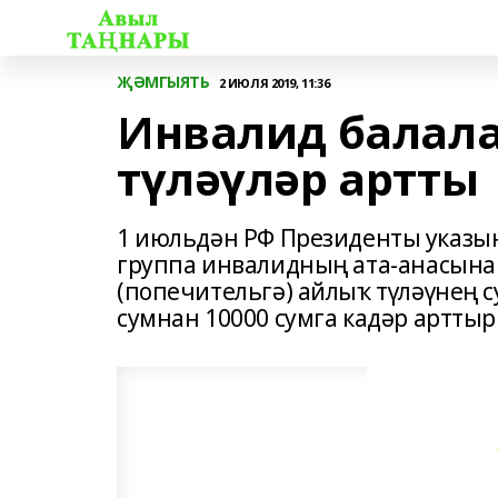
ҖӘМГЫЯТЬ
2 ИЮЛЯ 2019, 11:36
Инвалид балала
түләүләр артты
1 июльдән РФ Президенты указын
группа инвалидның ата-анасына 
(попечительгә) айлыҡ түләүнең 
сумнан 10000 сумга кадәр арттыр