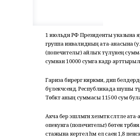
1 июльдән РФ Президенты указына 
группа инвалидның ата-анасына (у
(попечительгә) айлыҡ түләүнең сум
сумнан 10000 сумга кадәр арттырыл
Гариза бирергә кирәкми, дип белде
бүлекчәсендә. Республикада шушы тү
Төбәктә аның суммасы 11500 сум бул
Акча бер эшләмәгән хезмәткә сәләтле 
опекунга (попечительгә) бөтен тәрбиял
стажына кертелә һәм ел саен 1,8 пенси