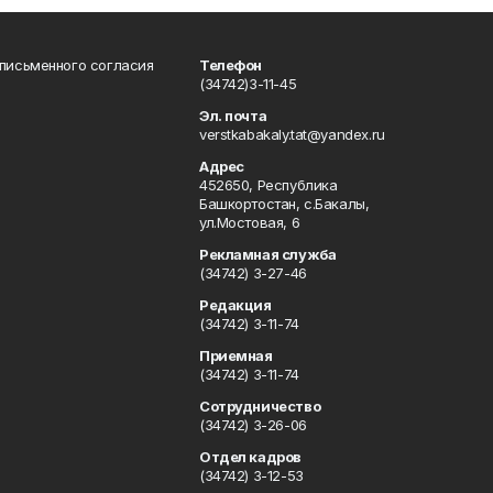
 письменного согласия
Телефон
(34742)3-11-45
Эл. почта
verstkabakaly.tat@yandex.ru
Адрес
452650, Республика
Башкортостан, с.Бакалы,
ул.Мостовая, 6
Рекламная служба
(34742) 3-27-46
Редакция
(34742) 3-11-74
Приемная
(34742) 3-11-74
Сотрудничество
(34742) 3-26-06
Отдел кадров
(34742) 3-12-53