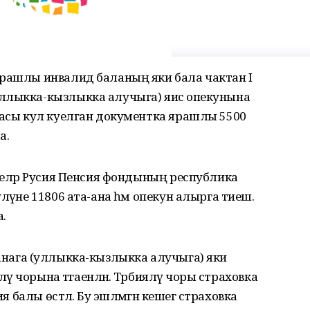
ярашлы инвалид баланың яки бала чактан I
ллыкка-кызлыкка алучыга) яисә опекунына
масы кул куелган документка ярашлы 5500
а.
рделәр Русия Пенсия фондының республика
ләүне 11806 ата-ана һәм опекун алырга тиеш.
а.
ата-анага (уллыкка-кызлыкка алучыга) яки
әү чорына тәгаенләнә. Тәрбияләү чоры страховка
я балы өстәлә. Бу эшләмәгән кешегә страховка