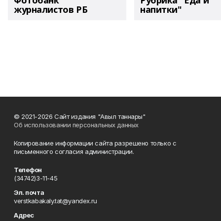
Фотобанк
Рубрика "Еда и
журналистов РБ
напитки"
© 2021-2026 Сайт издания "Авыл таннары"
Об использовании персональных данных
Копирование информации сайта разрешено только с
письменного согласия администрации.
Телефон
(34742)3-11-45
Эл. почта
verstkabakaly.tat@yandex.ru
Адрес