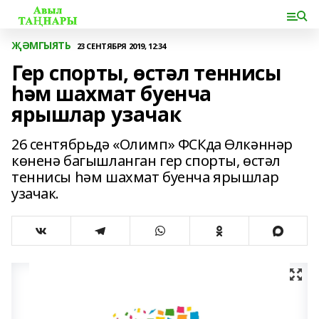
ҖӘМГЫЯТЬ
23 СЕНТЯБРЯ 2019, 12:34
Гер спорты, өстәл теннисы
һәм шахмат буенча
ярышлар узачак
26 сентябрьдә «Олимп» ФСКда Өлкәннәр
көненә багышланган гер спорты, өстәл
теннисы һәм шахмат буенча ярышлар
узачак.