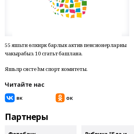
55 яшьтән өлкәнрәк барлык актив пенсионерларны
чакырабыз. 10 сәгатьтә башлана.
Яшьләр сәясәте һәм спорт комитеты.
Читайте нас
Партнеры