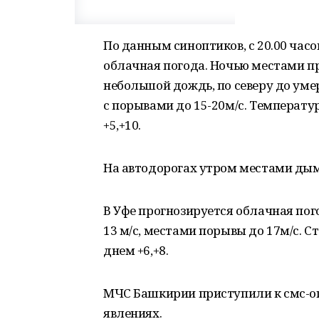
По данным синоптиков, с 20.00 часо
облачная погода. Ночью местами п
небольшой дождь, по северу до уме
с порывами до 15-20м/с. Температур
+5,+10.
На автодорогах утром местами дым
В Уфе прогнозируется облачная пог
13 м/с, местами порывы до 17м/с. С
днем +6,+8.
МЧС Башкирии приступили к смс-о
явлениях.