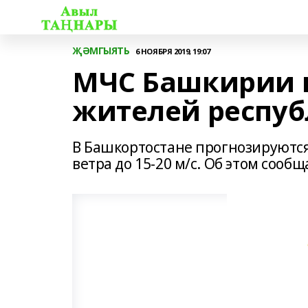
ҖӘМГЫЯТЬ
6 НОЯБРЯ 2019, 19:07
МЧС Башкирии 
жителей респуб
В Башкортостане прогнозируютс
ветра до 15-20 м/с. Об этом сооб