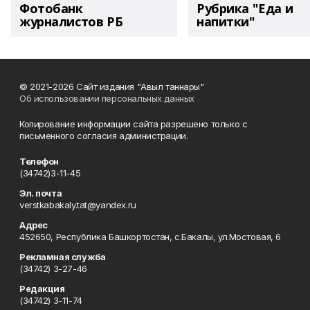
Фотобанк
Рубрика "Еда и
журналистов РБ
напитки"
© 2021-2026 Сайт издания "Авыл таннары"
Об использовании персональных данных
Копирование информации сайта разрешено только с
письменного согласия администрации.
Телефон
(34742)3-11-45
Эл. почта
verstkabakaly.tat@yandex.ru
Адрес
452650, Республика Башкортостан, с.Бакалы, ул.Мостовая, 6
Рекламная служба
(34742) 3-27-46
Редакция
(34742) 3-11-74