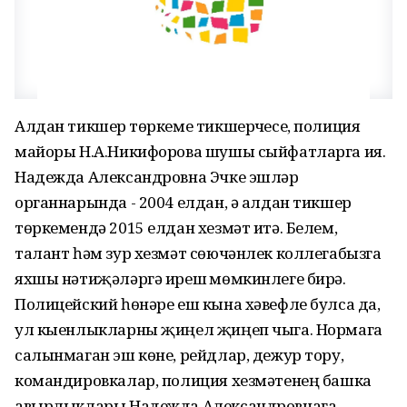
Алдан тикшерү төркеме тикшерүчесе, полиция
майоры Н.А.Никифорова шушы сыйфатларга ия.
Надежда Александровна Эчке эшләр
органнарында - 2004 елдан, ә алдан тикшерү
төркемендә 2015 елдан хезмәт итә. Белем,
талант һәм зур хезмәт сөючәнлек коллегабызга
яхшы нәтиҗәләргә ирешү мөмкинлеге бирә.
Полицейский һөнәре еш кына хәвефле булса да,
ул кыенлыкларны җиңел җиңеп чыга. Нормага
салынмаган эш көне, рейдлар, дежур тору,
командировкалар, полиция хезмәтенең башка
авырлыклары Надежда Александровнага