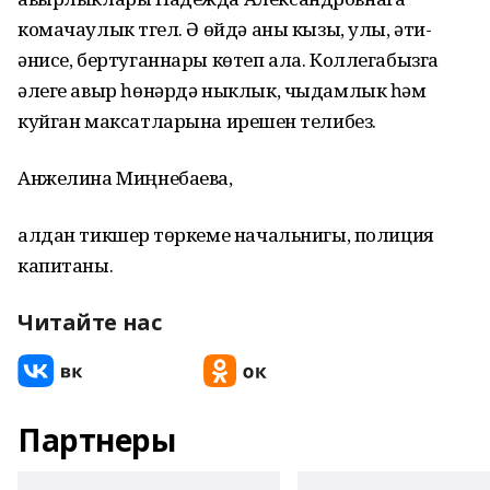
комачаулык түгел. Ә өйдә аны кызы, улы, әти-
әнисе, бертуганнары көтеп ала. Коллегабызга
әлеге авыр һөнәрдә ныклык, чыдамлык һәм
куйган максатларына ирешүен телибез.
Анжелина Миңнебаева,
алдан тикшерү төркеме начальнигы, полиция
капитаны.
Читайте нас
Партнеры