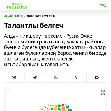
ҖӘМГЫЯТЬ
10 НОЯБРЯ 2019, 11:35
Талантлы белгеч
Алдан тикшерү төркеме - Русия Эчке
эшләр министрлыгының Бакалы районы
буенча бүлегендә күбесенчә хатын-кызлар
эшләгән бүлекләрнең берсе, чөнки биредә
эш тырышлык, җентеклелек,
игътибарлылык таләп итә.