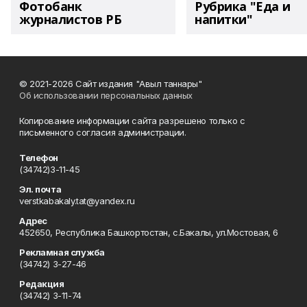
Фотобанк
Рубрика "Еда и
журналистов РБ
напитки"
© 2021-2026 Сайт издания "Авыл таннары"
Об использовании персональных данных
Копирование информации сайта разрешено только с
письменного согласия администрации.
Телефон
(34742)3-11-45
Эл. почта
verstkabakaly.tat@yandex.ru
Адрес
452650, Республика Башкортостан, с.Бакалы, ул.Мостовая, 6
Рекламная служба
(34742) 3-27-46
Редакция
(34742) 3-11-74