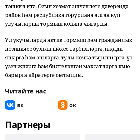
тәшкил итә. Озын хезмәт эшчәнлеге дәверендә
район һәм республика горурлана алган күп
укучыларны тормыш юлына чыгарды.
Ул укучыларда актив тормыш һәм гражданлык
позициясе булган шәхес тәрбияләргә, иҗади
яшәргә һәм эшләргә, тулы көчкә тырышырга, үз-
үзен җиңәргә һәм билгеләнгән максатларга кыю
барырга өйрәтергә омтылды.
Читайте нас
Партнеры