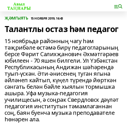
ҖӘМГЫЯТЬ
15 НОЯБРЯ 2019, 16:43
Талантлы остаз һәм педагог
15 ноябрьдә районның чагу һәм
тәҗрибәле өстәмә бирү педагогларының
берсе Фәрит Салихҗанович Әхмәтгәрәев
юбилеен - 70 яшен билгели. Ул Үзбәкстан
Республикасының Андижан шәһәрендә
туып-үскән. Әти-әнисенең туган ягына
әйләнеп кайтып, күңел түрендә йөрткән
сәнгать белән бәйле хыялын тормышка
ашыра. Уфа музыка-педагогия
училищесын, ә соңрак Свердловск дәүләт
педагогия институтын тәмамлаганнан
соң, баян буенча музыка преподавателе
һөнәрен ала.