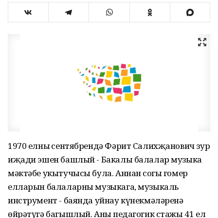
1970 елның сентябрендә Фәрит Салихҗанович зур
иҗади эшен башлый - Бакалы балалар музыка
мәктәбе укытучысы була. Аннан соңгы гомер
елларын балаларны музыкага, музыкаль
инструмент - баянда уйнау күнекмәләренә
өйрәтүгә багышлый. Аның педагогик стажы 41 ел