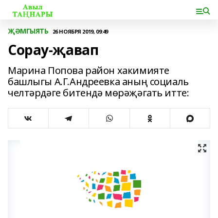
ҖӘМГЫЯТЬ
26 НОЯБРЯ 2019, 09:49
Сорау-җавап
Марина Попова район хакимияте
башлыгы А.Г.Андреевка аның социаль
челтәрдәге битендә мөрәҗәгать итте: