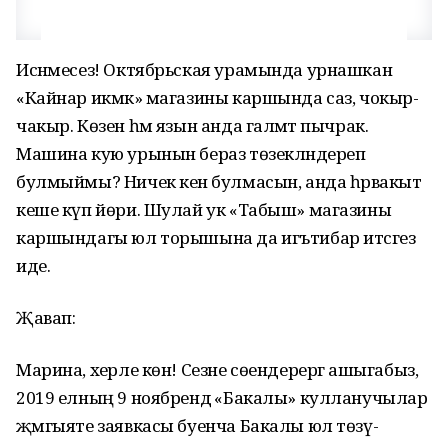
Исәнмесез! Октябрьская урамында урнашкан
«Кайнар икмәк» магазины каршында саз, чокыр-
чакыр. Көзен һәм язын анда галәмәт пычрак.
Машина кую урынын бераз төзекләндереп
булмыймы? Ничек кенә булмасын, анда һәрвакыт
кеше күп йөри. Шулай ук «Табыш» магазины
каршындагы юл торышына да игътибар итсәгез
иде.
Җавап:
Марина, хәерле көн! Сезне сөендерергә ашыгабыз,
2019 елның 9 ноябрендә «Бакалы» кулланучылар
җәмгыяте заявкасы буенча Бакалы юл төзү-