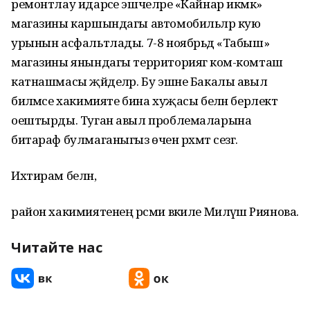
ремонтлау идарәсе эшчеләре «Кайнар икмәк»
магазины каршындагы автомобильләр кую
урынын асфальтлады. 7-8 ноябрьдә «Табыш»
магазины янындагы территориягә ком-комташ
катнашмасы җәйделәр. Бу эшне Бакалы авыл
биләмәсе хакимияте бина хуҗасы белән берлектә
оештырды. Туган авыл проблемаларына
битараф булмаганыгыз өчен рәхмәт сезгә.
Ихтирам белән,
район хакимиятенең рәсми вәкиле Миләүшә Риянова.
Читайте нас