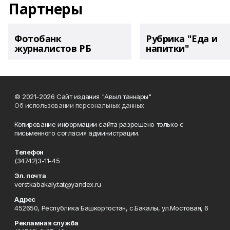
Партнеры
Фотобанк
Рубрика "Еда и
журналистов РБ
напитки"
© 2021-2026 Сайт издания "Авыл таннары"
Об использовании персональных данных
Копирование информации сайта разрешено только с
письменного согласия администрации.
Телефон
(34742)3-11-45
Эл. почта
verstkabakaly.tat@yandex.ru
Адрес
452650, Республика Башкортостан, с.Бакалы, ул.Мостовая, 6
Рекламная служба