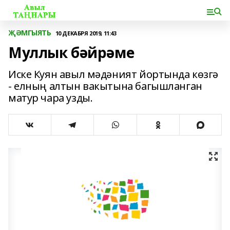
ҖӘМГЫЯТЬ
10 ДЕКАБРЯ 2019, 11:43
Муллык бәйрәме
Иске Куян авыл мәдәният йортында көзгә
- елның алтын вакытына багышланган
матур чара узды.