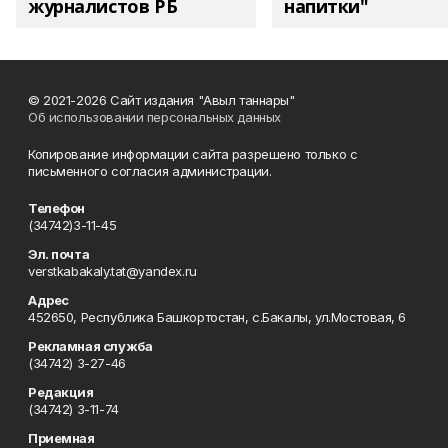
журналистов РБ
напитки"
© 2021-2026 Сайт издания "Авыл таннары"
Об использовании персональных данных
Копирование информации сайта разрешено только с
письменного согласия администрации.
Телефон
(34742)3-11-45
Эл. почта
verstkabakaly.tat@yandex.ru
Адрес
452650, Республика Башкортостан, с.Бакалы, ул.Мостовая, 6
Рекламная служба
(34742) 3-27-46
Редакция
(34742) 3-11-74
Приемная