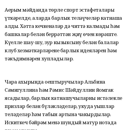
Аерым мәйданда төрле спорт эстафеталары
үткәрелде, аларда барлык теләүчеләр катнаша
алды. Хәтта кечкенәләр дә читтә калмады һәм
башкалар белән беррәттән җиңү өчен көрәште.
Күңелле шау-шу, зур кызыксыну белән балалар
клуб хезмәткәрләренең барлык идеяләрен һәм
тәкъдимнәрен хупладылар.
Чара ахырында оештыручылар Альбина
Сәмигуллина һәм Рәмис Шәйдуллин йомгак
ясадылар, барлык катнашучыларны истәлекле
призлар белән бүләкләделәр, укуда уңышлар
теләделәр һәм табын артына чакырдылар.
Искиткеч бәйрәм менә шундый матур нотада