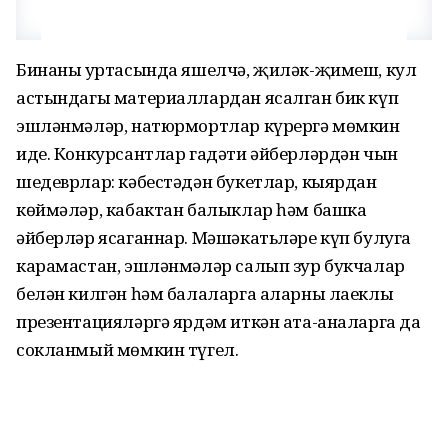
Бинаның уртасында яшелчә, җиләк-җимеш, кул
астындагы материаллардан ясалган бик күп
эшләнмәләр, натюрмортлар күрергә мөмкин
иде. Конкурсантлар гадәти әйберләрдән чын
шедеврлар: кәбестәдән букетлар, кыярдан
көймәләр, кабактан балыклар һәм башка
әйберләр ясаганнар. Мәшәкатьләре күп булуга
карамастан, эшләнмәләр салып зур букчалар
белән килгән һәм балаларга аларны лаеклы
презентацияләргә ярдәм иткән ата-аналарга да
сокланмый мөмкин түгел.