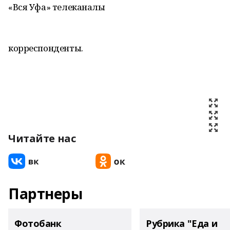
«Вся Уфа» телеканалы
корреспонденты.
Читайте нас
Партнеры
Фотобанк
Рубрика "Еда и