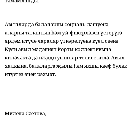
тәмамланды.
Авылларда балаларның социаль-ләшүенә,
аларның талантын һәм уй-фикерләвен үстерүгә
ярдәм итүче чаралар үткәрелүенә күңел сөенә.
Куян авыл мәдәният йорты коллективына
киләчәктә дә иҗади уңышлар телисе килә. Авыл
халкына, балаларга җылы һәм яхшы кәеф бүләк
итүегез өчен рәхмәт.
Милена Сәетова,