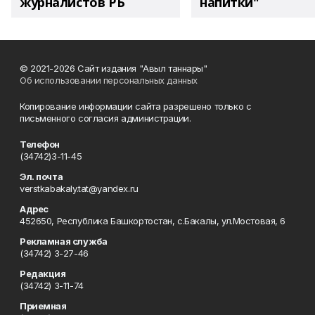
журналистов РБ
напитки"
© 2021-2026 Сайт издания "Авыл таннары"
Об использовании персональных данных
Копирование информации сайта разрешено только с
письменного согласия администрации.
Телефон
(34742)3-11-45
Эл. почта
verstkabakaly.tat@yandex.ru
Адрес
452650, Республика Башкортостан, с.Бакалы, ул.Мостовая, 6
Рекламная служба
(34742) 3-27-46
Редакция
(34742) 3-11-74
Приемная