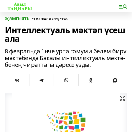
ҖӘМГЫЯТЬ
11 ФЕВРАЛЯ 2020, 11:46
Интеллектуаль мәктәп үсеш
ала
8 февральдә 1нче урта гомуми белем бирү
мәктәбендә Бакалы интеллектуаль мәктә-
бенең чираттагы дәресе узды.