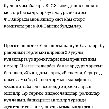
буенча урынбасары Ю.С.Зыязетдинов, социаль
мәсьәләләр һәм кадрлар буенча урынбасары
Ф.Г.Хәйбрахманов, яшьләр сәясәте һәм спорт
комитеты рәисе Ф.Ф.Гайсин булдылар.
Проект эшчәнлеге белән шөгыльләнүче балалар, ә бу
районның төрле мәктәпләреннән 20 укучы,
кунакларга үз проектлары идеяләрен тәкъдим
иттеләр. Исегезгә төшерәбез, балалар дүрт төркемгә
берләшеп, «Хыялдагы парк», «Беркем дә, бернәрсә дә
онытылмый», «Синең тормыш марафоны»,
«Хыялга таба юл» исемендәге проектларын
эшлиләр. Һәр төркем, видеослайдлар, роликлар
кулланып, башкарылган эшләр турында
җентекле сөйләде, үзләрен кызыксындырган