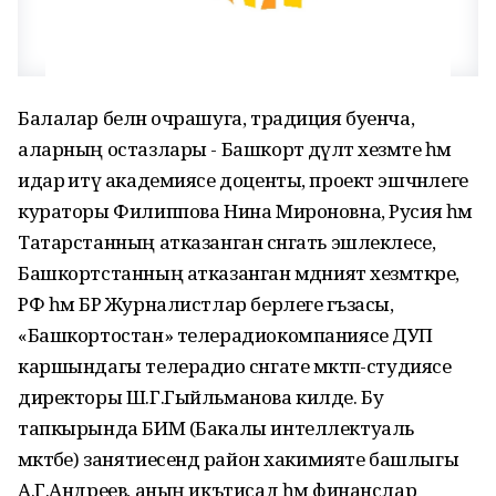
Балалар белән очрашуга, традиция буенча,
аларның остазлары - Башкорт дәүләт хезмәте һәм
идарә итү академиясе доценты, проект эшчәнлеге
кураторы Филиппова Нина Мироновна, Русия һәм
Татарстанның атказанган сәнгать эшлеклесе,
Башкортстанның атказанган мәдәният хезмәткәре,
РФ һәм БР Журналистлар берлеге әгъзасы,
«Башкортостан» телерадиокомпаниясе ДУП
каршындагы телерадио сәнгате мәктәп-студиясе
директоры Ш.Г.Гыйльманова килде. Бу
тапкырында БИМ (Бакалы интеллектуаль
мәктәбе) занятиесендә район хакимияте башлыгы
А.Г.Андреев, аның икътисад һәм финанслар