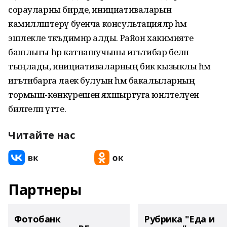
сорауларны бирде, инициативаларын
камилләштерү буенча консультацияләр һәм
эшлекле тәкъдимнәр алды. Район хакимияте
башлыгы һәр катнашучыны игътибар белән
тыңлады, инициативаларның бик кызыклы һәм
игътибарга лаек булуын һәм бакалыларның
тормыш-көнкүрешен яхшыртуга юнәлтелүен
билгеләп үтте.
Читайте нас
Партнеры
Фотобанк
Рубрика "Еда и