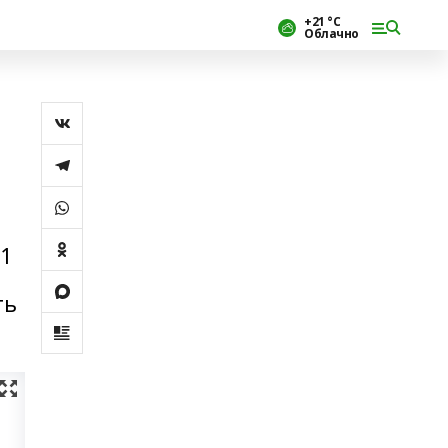
+21 °С
Облачно
21
ть