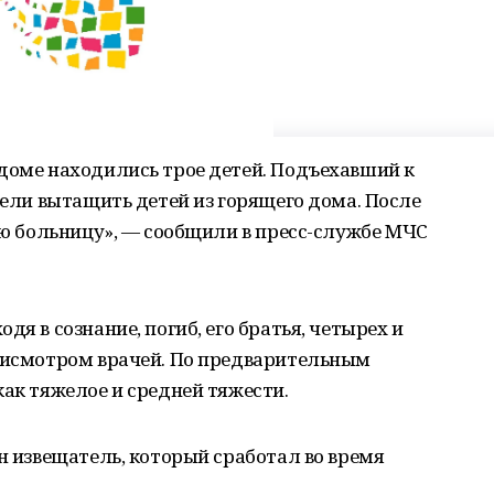
доме находились трое детей. Подъехавший к
пели вытащить детей из горящего дома. После
ную больницу», — сообщили в пресс-службе МЧС
дя в сознание, погиб, его братья, четырех и
присмотром врачей. По предварительным
как тяжелое и средней тяжести.
ен извещатель, который сработал во время