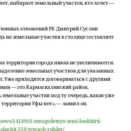
очет, выбирает земельный участок, кто хочет —
твенных отношений РБ Дмитрий Суслин
дь на земельные участки в столице составляет
ма территория города никак не увеличивается.
(выделение земельных участков для указанных
ет. Уже приходится договариваться с другими
ими — это Кармаскалинский район,
земельные участки под ту очередь, какая уже
 территории Уфы нет», — заявил он.
/news/1418916-mnogodetnye-semi-bashkirii-
luchit-250-tysyach-rubley/