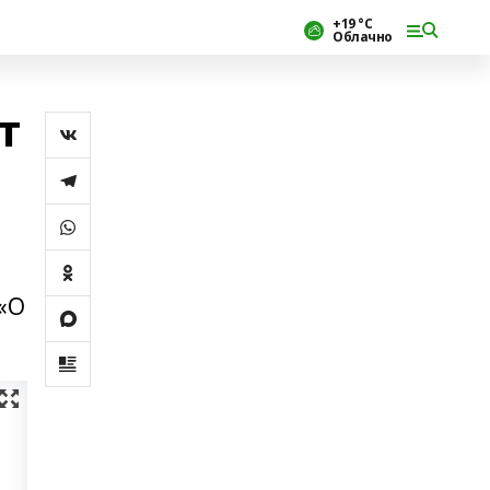
+19 °С
Облачно
т
 «О