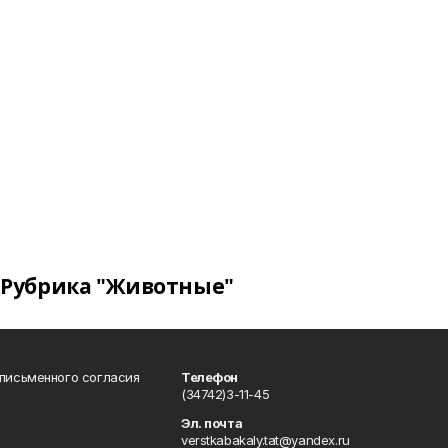
Рубрика "Животные"
 письменного согласия
Телефон
(34742)3-11-45
Эл. почта
verstkabakaly.tat@yandex.ru