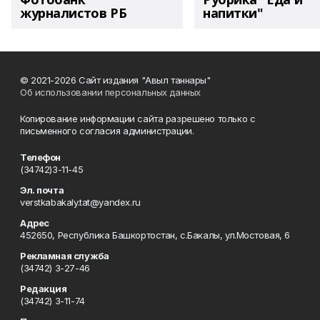
журналистов РБ
напитки"
© 2021-2026 Сайт издания "Авыл таннары"
Об использовании персональных данных
Копирование информации сайта разрешено только с
письменного согласия администрации.
Телефон
(34742)3-11-45
Эл. почта
verstkabakaly.tat@yandex.ru
Адрес
452650, Республика Башкортостан, с.Бакалы, ул.Мостовая, 6
Рекламная служба
(34742) 3-27-46
Редакция
(34742) 3-11-74