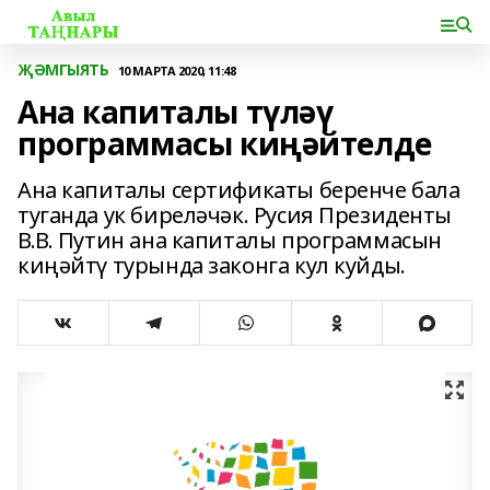
ҖӘМГЫЯТЬ
10 МАРТА 2020, 11:48
Ана капиталы түләү
программасы киңәйтелде
Ана капиталы сертификаты беренче бала
туганда ук биреләчәк. Русия Президенты
В.В. Путин ана капиталы программасын
киңәйтү турында законга кул куйды.