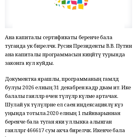
Ана капиталы сертификаты беренче бала
туганда ук биреләчәк. Русия Президенты В.В. Путин
ана капиталы программасын киңәйтү турында
законга кул куйды.
Документка ярашлы, программаның гамәлдә
булуы 2026 елның 31 декабренә кадәр дәвам итә. Ике
балалы гаиләләр өчен түләүләр күләме артачак.
Шулай ук түләүләрне ел саен индексацияләү күз
уңында тотыла.2020 елның 1 гыйнварыннан
беренче бала туган яки уллыкка алынган
гаиләләргә 466617 сум акча биреләчәк. Икенче бала