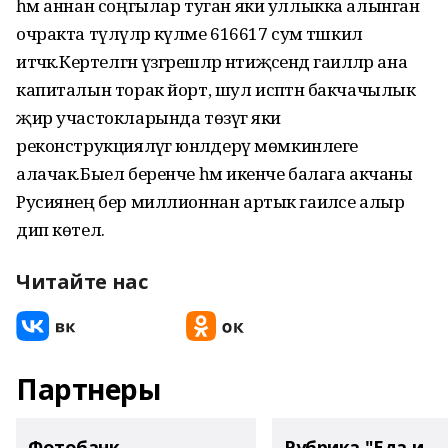
һәм аннан соңгылар туган яки уллыкка алынган
очракта түләүләр күләме 616617 сум тәшкил
итәчәк.Кертелгән үзгәрешләр нәтиҗәсендә гаиләләр ана
капиталын торак йорт, шул исәптән бакчачылык
җир участокларында төзүгә яки
реконструкцияләүгә юнәлдерү мөмкинлеге
алачак.Быел беренче һәм икенче балага акчаны
Русиянең бер миллионнан артык гаиләсе алыр
дип көтелә.
Читайте нас
Партнеры
Фотобанк
Рубрика "Еда и