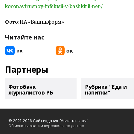
koronavirusnoy-infektsii-v-bashkirii-net-/
Фото: ИА «Башинформ»
Читайте нас
Партнеры
Фотобанк
Рубрика "Еда и
журналистов РБ
напитки"
© 2021-2026 Сайт издания "Авыл таннары"
Об использовании персональных данных