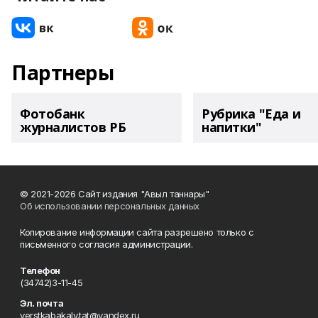
Партнеры
Фотобанк
Рубрика "Еда и
журналистов РБ
напитки"
© 2021-2026 Сайт издания "Авыл таннары"
Об использовании персональных данных
Копирование информации сайта разрешено только с
письменного согласия администрации.
Телефон
(34742)3-11-45
Эл. почта
verstkabakaly.tat@yandex.ru