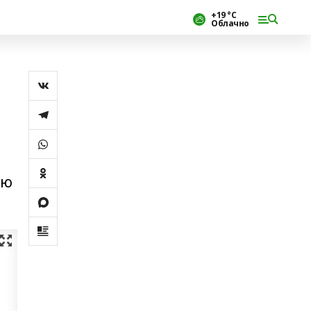
+19 °С
Облачно
ую