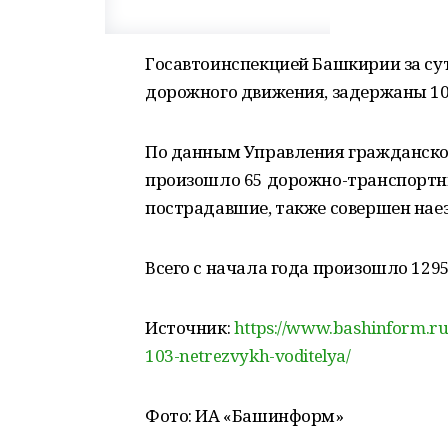
Госавтоинспекцией Башкирии за су
дорожного движения, задержаны 10
По данным Управления гражданской
произошло 65 дорожно-транспортны
пострадавшие, также совершен наез
Всего с начала года произошло 129
Источник:
https://www.bashinform.ru
103-netrezvykh-voditelya/
Фото: ИА «Башинформ»