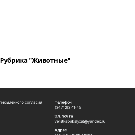
Рубрика "Животные"
 письменного согласия
Телефон
(34742)3-11-45
Эл. почта
verstkabakaly.tat@yandex.ru
Адрес