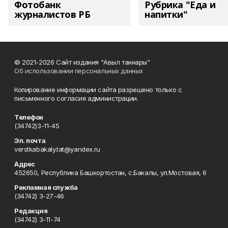
Фотобанк
Рубрика "Еда и
журналистов РБ
напитки"
© 2021-2026 Сайт издания "Авыл таннары"
Об использовании персональных данных
Копирование информации сайта разрешено только с
письменного согласия администрации.
Телефон
(34742)3-11-45
Эл. почта
verstkabakaly.tat@yandex.ru
Адрес
452650, Республика Башкортостан, с.Бакалы, ул.Мостовая, 6
Рекламная служба
(34742) 3-27-46
Редакция
(34742) 3-11-74