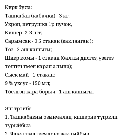
Кирәк була:
Ташкабак (кабачки) - 3 кг;
Укроп, петрушка 1әр пучок,
Кишер -2-3 шт;
Сарымсак - 0.5 стакан (вакланган );
Тоз - 2 аш кашыгы;
Шикәр комы - 1 стакан (баллы дисәгез, үзегез
теләгәнчә тәменә карап алына);
Сыек май - 1 стакан;
9 % уксус - 150 мл;
Төелгэн кара борыч - 1 аш кашыгы.
Эш тәртибе:
1. Ташкабакны озынчалап, кишерне түгәрәкләп
турыйбыз.
2. Яшел тәмләткечләрне ваклыйбыз.