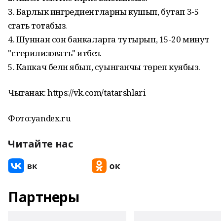
3. Барлык ингредиентларны кушып, бутап 3-5
сәгать тотабыз.
4. Шуннан сон банкаларга тутырып, 15-20 минут
"стерилизовать" итәбез.
5. Капкач белән ябып, суынганчы төреп куябыз.
Чыганак: https://vk.com/tatarshlari
Фото:yandex.ru
Читайте нас
Партнеры