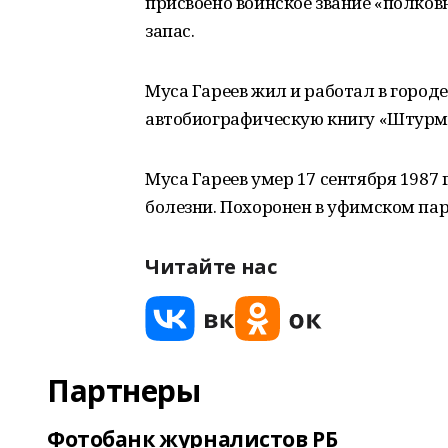
присвоено воинское звание «полковн
запас.
Муса Гареев жил и работал в городе
автобиографическую книгу «Штурмо
Муса Гареев умер 17 сентября 1987 
болезни. Похоронен в уфимском па
Читайте нас
Партнеры
Фотобанк журналистов РБ