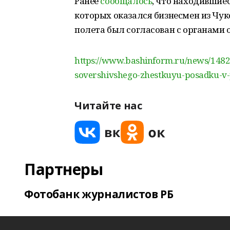
Ранее
сообщалось
, что находившиес
которых оказался бизнесмен из Чуко
полета был согласован с органами
https://www.bashinform.ru/news/1482
sovershivshego-zhestkuyu-posadku-v-
Читайте нас
Партнеры
Фотобанк журналистов РБ