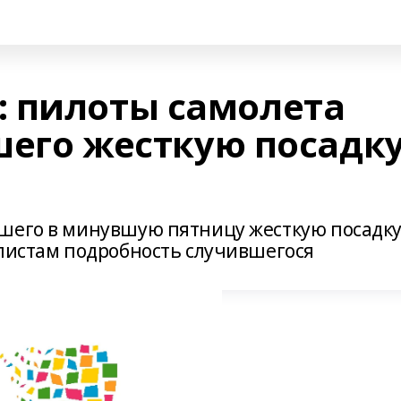
 пилоты самолета
шего жесткую посадк
шего в минувшую пятницу жесткую посадку
алистам подробность случившегося