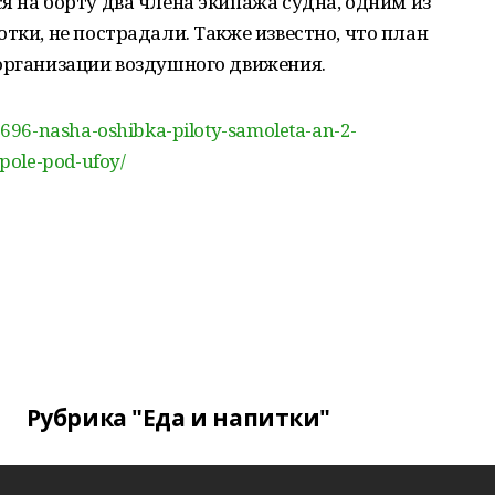
я на борту два члена экипажа судна, одним из
тки, не пострадали. Также известно, что план
 организации воздушного движения.
696-nasha-oshibka-piloty-samoleta-an-2-
pole-pod-ufoy/
Рубрика "Еда и напитки"