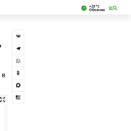
+23 °С
Облачно
у
 в