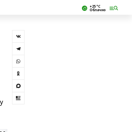
+25 °С
Облачно
у