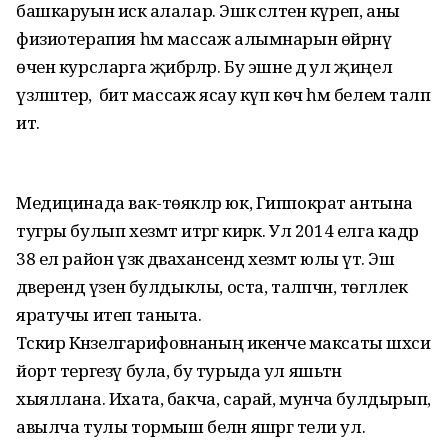
башкаруын искә алалар. Эшкә сәләтен күреп, аны
физиотерапия һәм массаж алымнарын өйрәнү
өчен курсларга җибәрәләр. Бу эшне дә ул җиңел
үзләштерә, ә бит массаж ясау күп көч һәм белем таләп
итә.
Медицинада вак-төякләр юк, Гиппократ антына
тугры булып хезмәт итәргә кирәк. Ул 2014 елга кадәр
38 ел район үзәк дәваханәсендә хезмәт юлы үтә. Эш
дәверендә үзен булдыклы, оста, таләпчән, төгәллек
яратучы итеп таныта.
Тәскирә Кәнзелгарифовнаның икенче максаты шәхси
йорт тергезү була, бу турыда ул яшьтән
хыяллана. Ихата, бакча, сарай, мунча булдырып,
авылча тулы тормыш белән яшәргә тели ул.