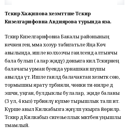
Тәскирә Хаҗипова хезмәттәше Тәскирә
Кәнзелгарифовна Авдиярова турында яза.
Тәскирә Кәнзелгарифовна Бакалы районының
кечкенә генә, әмма хозур табигатьле Яңа Көч
авылында, ишле колхозчы гаиләсендә алтынчы
бала булып (ә алар җидәү) дөньяга килә.Тәскирәнең
балачагы урман буенда урнашкан шушы
авылда үтә. Ишле гаиләдә балачактан хезмәткә сөю,
тормышны ярату тәрбияләнә, чөнки әти-әниләре дә
эшчән, уңган, булдыклы булалар, ә җиде баланы
(3 ул, 4 кыз) тәрбияләү күпме тырышлык таләп итә.
Күрше авыл Килкабызга җәяүләп укырга йөриләр.
Тәскирә дә Килкабыз сигезьеллык мәктәбен уңышлы
тәмамлый.