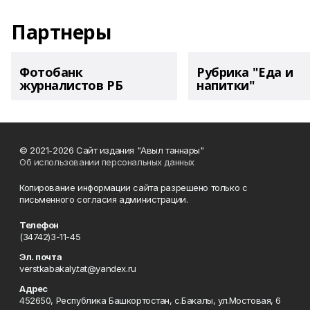
Партнеры
Фотобанк
Рубрика "Еда и
журналистов РБ
напитки"
© 2021-2026 Сайт издания "Авыл таннары"
Об использовании персональных данных
Копирование информации сайта разрешено только с
письменного согласия администрации.
Телефон
(34742)3-11-45
Эл. почта
verstkabakaly.tat@yandex.ru
Адрес
452650, Республика Башкортостан, с.Бакалы, ул.Мостовая, 6