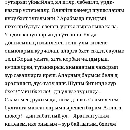
тутырып уйныйлар, ял итәләр, чебешләр, үрдәк-
казлар үстерешәләр. Өлкәнәйгән көнеңдә шушыларны
күрү бәхет түгелмени!? Арабызда шундый
шәхесләр булуга сөенеп, үрнәк алырга гына кала.
Ул дин кануннарын да үтәп яши. Ел да
дөньясының иминлеген теләп, улы-килене,
оныкларын курчалап, аларга бәхет-сәгадәт, саулык
теләп Коръән укыта, хәтта корбан чалдырып,
күршеләрен, туганнарын, якыннарын чакырып
зур савапларга ирешә. Аларның барысы белән дә
аралашып, дус-тату яши. Шушы бит инде зур
бәхет! “Мин бәхетле! - ди ул үзе турында.-
Сәламәтмен, рухым да, тәнем дә пакь. Сәламәтлегем
булганга максатларыма ирешеп барам, Аллага
шөкер! - дип кабатлый ул. – Яраткан улым-
киленем, ике оныгым – зур байлыгым, бәхетем!