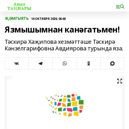
ҖӘМГЫЯТЬ
14 ОКТЯБРЯ 2020, 06:48
Язмышымнан канәгатьмен!
Тәскирә Хаҗипова хезмәттәше Тәскирә
Кәнзелгарифовна Авдиярова турында яза.