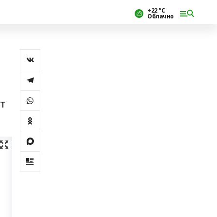
+22 °С
Облачно
ут