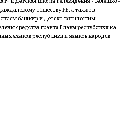
т» и Детская школа телевидения «Телешко»
ражданскому обществу РБ, а также в
ултаем башкир и Детско-юношеским
елены средства гранта Главы республики на
нных языков республики и языков народов