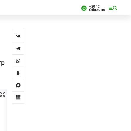
+20 °С
Облачно
тр