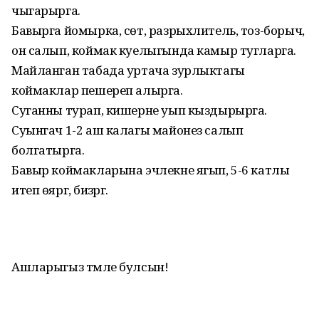
чыгарырга.
Бавырга йомырка, сөт, разрыхлитель, тоз-борыч,
он салып, коймак куелыгында камыр тугларга.
Майланган табада уртача зурлыктагы
коймаклар пешереп алырга.
Суганны турап, кишерне уып кыздырырга.
Суынгач 1-2 аш калагы майонез салып
болгатырга.
Бавыр коймакларына эчлекне ягып, 5-6 катлы
итеп өяргә, бизәргә.
Ашларыгыз тәмле булсын!