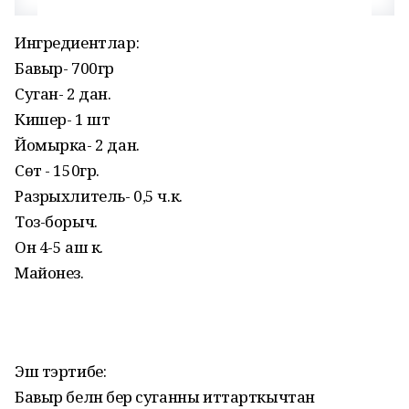
Ингредиентлар:
Бавыр- 700гр
Суган- 2 данә.
Кишер- 1 шт
Йомырка- 2 данә.
Сөт - 150гр.
Разрыхлитель- 0,5 ч.к.
Тоз-борыч.
Он 4-5 аш к.
Майонез.
Эш тэртибе:
Бавыр белән бер суганны иттарткычтан