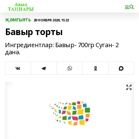
ҖӘМГЫЯТЬ
28 НОЯБРЯ 2020, 15:22
Бавыр торты
Ингредиентлар: Бавыр- 700гр Суган- 2
данә.