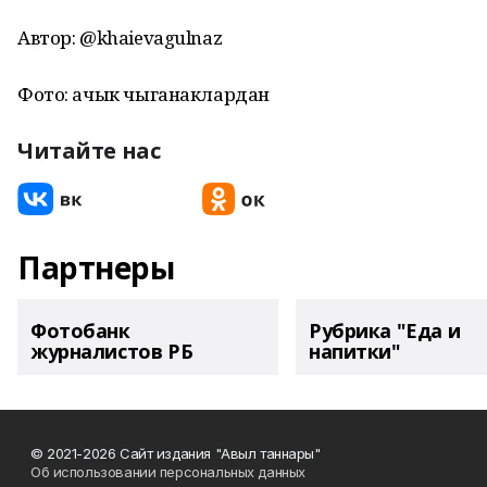
Автор: @khaievagulnaz
Фото: ачык чыганаклардан
Читайте нас
Партнеры
Фотобанк
Рубрика "Еда и
журналистов РБ
напитки"
© 2021-2026 Сайт издания "Авыл таннары"
Об использовании персональных данных