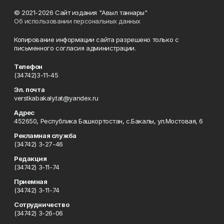
© 2021-2026 Сайт издания "Авыл таннары"
Об использовании персональных данных
Копирование информации сайта разрешено только с
письменного согласия администрации.
Телефон
(34742)3-11-45
Эл. почта
verstkabakaly.tat@yandex.ru
Адрес
452650, Республика Башкортостан, с.Бакалы, ул.Мостовая, 6
Рекламная служба
(34742) 3-27-46
Редакция
(34742) 3-11-74
Приемная
(34742) 3-11-74
Сотрудничество
(34742) 3-26-06