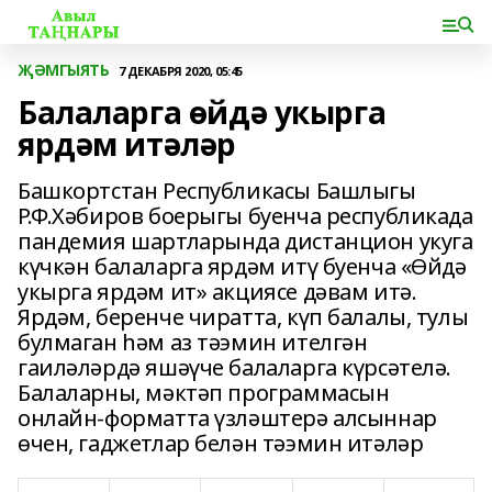
ҖӘМГЫЯТЬ
7 ДЕКАБРЯ 2020, 05:45
Балаларга өйдә укырга
ярдәм итәләр
Башкортстан Республикасы Башлыгы
Р.Ф.Хәбиров боерыгы буенча республикада
пандемия шартларында дистанцион укуга
күчкән балаларга ярдәм итү буенча «Өйдә
укырга ярдәм ит» акциясе дәвам итә.
Ярдәм, беренче чиратта, күп балалы, тулы
булмаган һәм аз тәэмин ителгән
гаиләләрдә яшәүче балаларга күрсәтелә.
Балаларны, мәктәп программасын
онлайн-форматта үзләштерә алсыннар
өчен, гаджетлар белән тәэмин итәләр