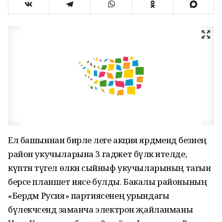
Ел башыннан бирле әлеге акция ярдәмендә безнең
район укучыларына 3 гаджет бүләк ителде, ә
күптән түгел өлкән сыйныф укучыларының тагын
берсе планшет иясе булды. Бакалы районының
«Бердәм Русия» партиясенең урындагы
бүлекчәсендә заманча электрон җайланманы