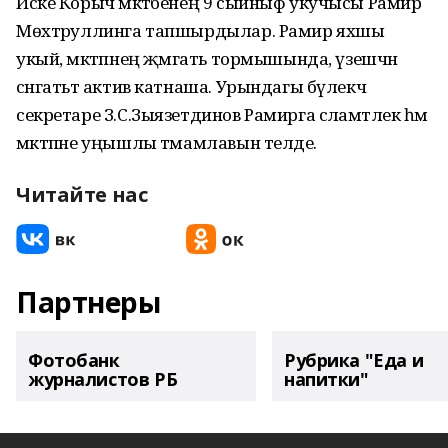
Иске Корыч мәктәбенең 9 сыйныф укучысы Рамир
Мөхтәруллинга тапшырдылар. Рамир яхшы
укый, мәктәпнең җәмәгать тормышында, үзешчән
сәнгатьтә актив катнаша. Урындагы бүлекчә
секретаре З.С.Зыязетдинов Рамирга сәламәтлек һәм
мәктәпне уңышлы тәмамлавын теләде.
Читайте нас
Партнеры
Фотобанк
Рубрика "Еда и
журналистов РБ
напитки"