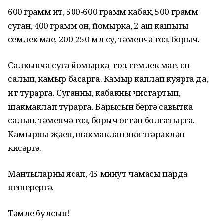
600 грамм ит, 500-600 грамм кабак, 500 грамм
суган, 400 грамм он, йомырка, 2 аш кашыгы
үсемлек мае, 200-250 мл су, тәменчә тоз, борыч.
Салкынча суга йомырка, тоз, үсемлек мае, он
салып, камыр басарга. Камыр каплап куярга да,
ит турарга. Суганны, кабакны чистартып,
шакмаклап турарга. Барысын бергә савытка
салып, тәменчә тоз, борыч өстәп болгатырга.
Камырны җәеп, шакмаклап яки түгәрәкләп
кисәргә.
Мантыларны ясап, 45 минут чамасы парда
пешерергә.
Тәмле булсын!