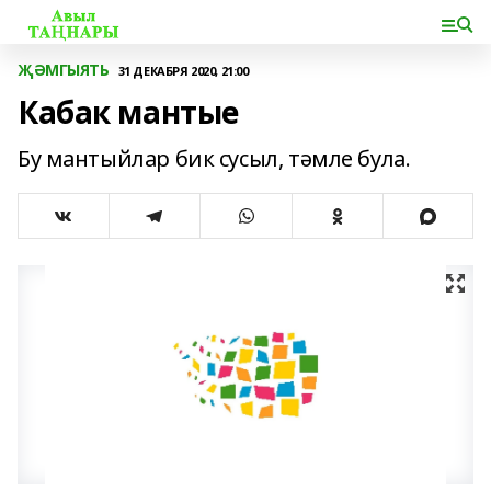
ҖӘМГЫЯТЬ
31 ДЕКАБРЯ 2020, 21:00
Кабак мантые
Бу мантыйлар бик сусыл, тәмле була.