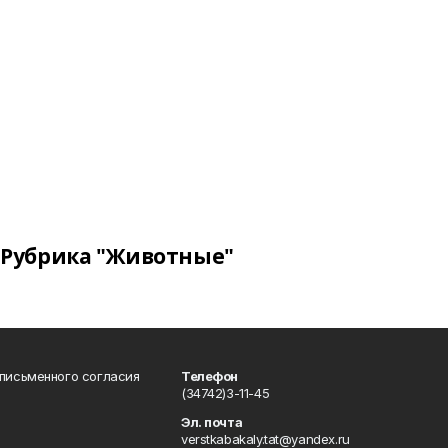
Рубрика "Животные"
 письменного согласия
Телефон
(34742)3-11-45
Эл. почта
verstkabakaly.tat@yandex.ru