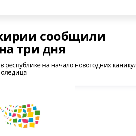
кирии сообщили
на три дня
 республике на начало новогодних канику
лоледица