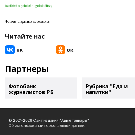
bashkirii-o-gololede-i-gololeditse/
Фото из открытых источников.
Читайте нас
Партнеры
Фотобанк
Рубрика "Еда и
журналистов РБ
напитки"
© 2021-2026 Сайт издания "Авыл таннары"
Об использовании персональных данных