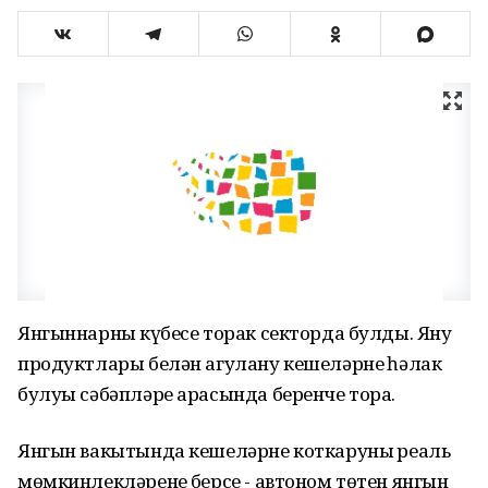
Янгыннарның күбесе торак секторда булды. Яну
продуктлары белән агулану кешеләрнең һәлак
булуы сәбәпләре арасында беренче тора.
Янгын вакытында кешеләрне коткаруның реаль
мөмкинлекләренең берсе - автоном төтен янгын