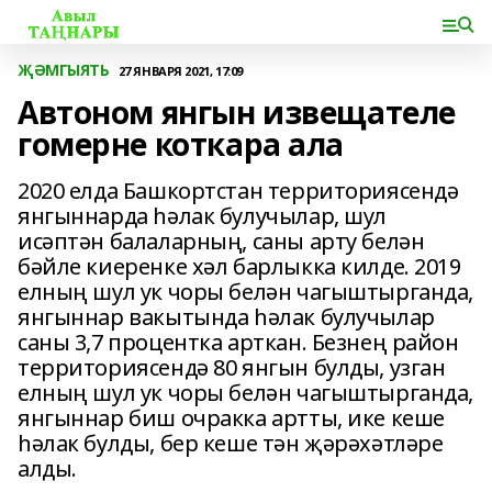
ҖӘМГЫЯТЬ
27 ЯНВАРЯ 2021, 17:09
Автоном янгын извещателе
гомерне коткара ала
2020 елда Башкортстан территориясендә
янгыннарда һәлак булучылар, шул
исәптән балаларның, саны арту белән
бәйле киеренке хәл барлыкка килде. 2019
елның шул ук чоры белән чагыштырганда,
янгыннар вакытында һәлак булучылар
саны 3,7 процентка арткан. Безнең район
территориясендә 80 янгын булды, узган
елның шул ук чоры белән чагыштырганда,
янгыннар биш очракка артты, ике кеше
һәлак булды, бер кеше тән җәрәхәтләре
алды.