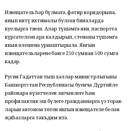
Извещатель һәр бүлмәгә, фатир коридорына,
янып китү ихтималы булган биналарда
куелырга тиеш. Алар түшәмгә яки, паспортта
күрсәтелгән ара калдырып, стенаның түшәмгә
якын өлешенә урнаштырыла. Янгын
извещательләренең бәясе 250 сумнан 500 сумга
кадәр.
Русия Гадәттән тыш хәлләр министрлыгының
Башкортстан Республикасы буенча Дүртөйле
районара күзәтчелек эшчәнлеге һәм
профилактик эш бүлеге гражданнарга үз торак-
ларын автоном төтен янгын извещателе белән
җиһазларга тәкъдим итә.