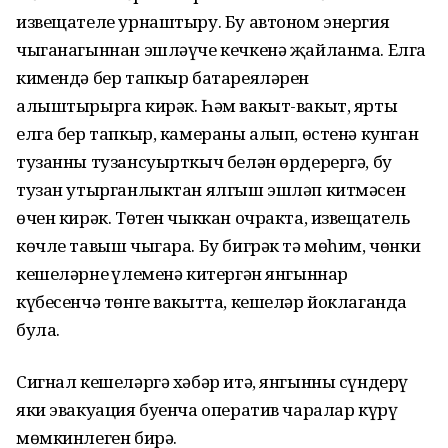
извещателе урнаштыру. Бу автоном энергия
чыганагыннан эшләүче кечкенә җайланма. Елга
кимендә бер тапкыр батареяләрен
алыштырырга кирәк. Һәм вакыт-вакыт, ярты
елга бер тапкыр, камераны алып, өстенә кунган
тузанны тузансуырткыч белән өрдерергә, бу
тузан утырганлыктан ялгыш эшләп китмәсен
өчен кирәк. Төтен чыккан очракта, извещатель
көчле тавыш чыгара. Бу бигрәк тә мөһим, чөнки
кешеләрнең үлеменә китергән янгыннар
күбесенчә төнге вакытта, кешеләр йоклаганда
була.
Сигнал кешеләргә хәбәр итә, янгынны сүндерү
яки эвакуация буенча оператив чаралар күрү
мөмкинлеген бирә.