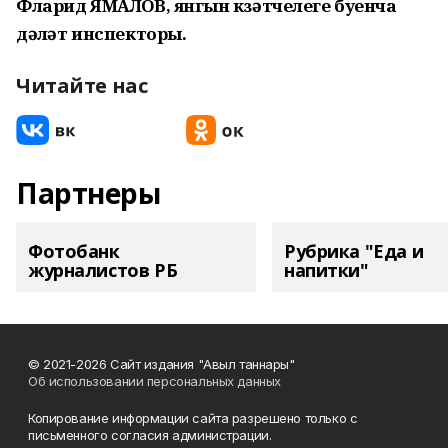
Фларид ЯМАЛОВ, янгын күзәтчелеге буенча
дәүләт инспекторы.
Читайте нас
Партнеры
Фотобанк
Рубрика "Еда и
журналистов РБ
напитки"
© 2021-2026 Сайт издания "Авыл таннары"
Об использовании персональных данных
Копирование информации сайта разрешено только с
письменного согласия администрации.