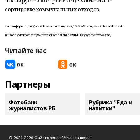
планируется построить ещё 3 объекта по
сортировке коммунальных отходов.
Башинформ. https://www.bashinform.ru/news/1553582-v-tuymazakh-zarabotaet-
musorosortirovochnyy-kompleks-moshchnostyu-100-tysyach-tonn-v-god/
Читайте нас
Партнеры
Фотобанк
Рубрика "Еда и
журналистов РБ
напитки"
© 2021-2026 Сайт издания "Авыл таннары"