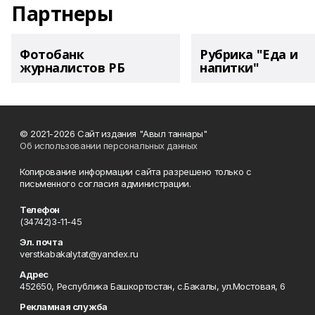
Партнеры
Фотобанк
Рубрика "Еда и
журналистов РБ
напитки"
© 2021-2026 Сайт издания "Авыл таннары"
Об использовании персональных данных
Копирование информации сайта разрешено только с
письменного согласия администрации.
Телефон
(34742)3-11-45
Эл. почта
verstkabakaly.tat@yandex.ru
Адрес
452650, Республика Башкортостан, с.Бакалы, ул.Мостовая, 6
Рекламная служба