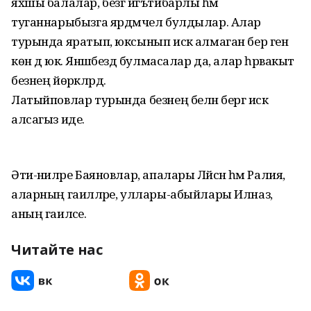
яхшы балалар, безгә игътибарлы һәм
туганнарыбызга ярдәмчел булдылар. Алар
турында яратып, юксынып искә алмаган бер генә
көн дә юк. Янәшәбездә булмасалар да, алар һәрвакыт
безнең йөрәкләрдә.
Латыйповлар турында безнең белән бергә искә
алсагыз иде.
Әти-әниләре Баяновлар, апалары Ләйсән һәм Ралия,
аларның гаиләләре, уллары-абыйлары Илназ,
аның гаиләсе.
Читайте нас