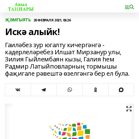
ҖӘМГЫЯТЬ
20 ФЕВРАЛЯ 2021, 06:26
Искә алыйк!
Гаиләбез зур югалту кичергәнгә -
кадерлеләребез Илшат Мирзанур улы,
Зилия Гыйлембаян кызы, Галия һем
Радмир Латыйповларның тормышы
фаҗигале рәвештә өзелгәнгә бер ел була.