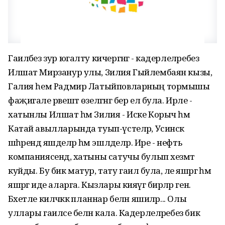
Гаиләбез зур югалту кичергәнгә - кадерлеләребез
Илшат Мирзанур улы, Зилия Гыйлембаян кызы,
Галия һем Радмир Латыйповларның тормышы
фаҗигале рәвештә өзелгәнгә бер ел була. Ирле -
хатынлы Илшат һәм Зилия - Иске Корыч һәм
Катай авылларында туып-үстеләр, Усинск
шәһәрендә яшәделәр һәм эшләделәр. Ире - нефть
компаниясендә, хатыны сатучы булып хезмәт
куйды. Бу бик матур, тату гаилә була, әле яшәргә һәм
яшәргә иде аларга. Кызлары кияүгә бирәләр генә.
Бәхетле киләчәккә планнар белән яшиләр... Олы
уллары гаиләсе белән кала. Кадерлеләребез бик