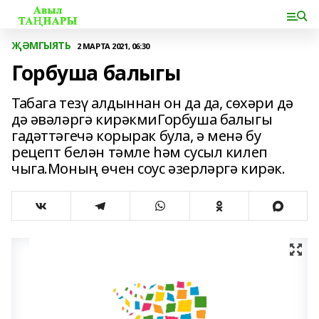
ҖӘМГЫЯТЬ
2 МАРТА 2021, 06:30
Горбуша балыгы
Табага тезү алдыннан он да да, сөхәри дә
дә әвәләргә кирәкмиГорбуша балыгы
гадәттәгечә корырак була, ә менә бу
рецепт белән тәмле һәм сусыл килеп
чыга.Моның өчен соус әзерләргә кирәк.