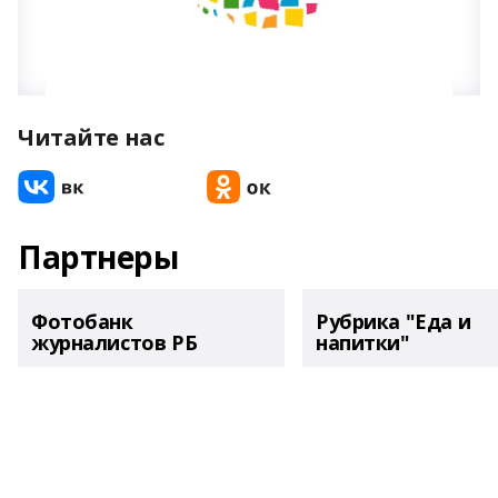
Читайте нас
Партнеры
Фотобанк
Рубрика "Еда и
журналистов РБ
напитки"