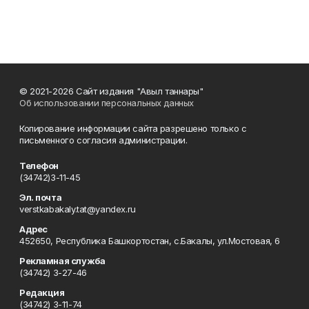
© 2021-2026 Сайт издания "Авыл таннары"
Об использовании персональных данных
Копирование информации сайта разрешено только с
письменного согласия администрации.
Телефон
(34742)3-11-45
Эл. почта
verstkabakaly.tat@yandex.ru
Адрес
452650, Республика Башкортостан, с.Бакалы, ул.Мостовая, 6
Рекламная служба
(34742) 3-27-46
Редакция
(34742) 3-11-74