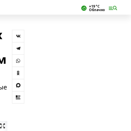
+19 °С
Облачно
х
м
вые