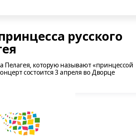
принцесса русского
гея
ца Пелагея, которую называют «принцессой
концерт состоится 3 апреля во Дворце