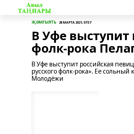
ҖӘМГЫЯТЬ
28 МАРТА 2021, 07:57
В Уфе выступит 
фолк-рока Пела
В Уфе выступит российская певи
русского фолк-рока». Ее сольный 
Молодёжи