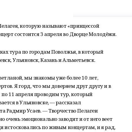
Пелагея, которую называют «принцессой
онцерт состоится 3 апреля во Дворце Молодёжи.
ках тура по городам Поволжья, в который
вск, Ульяновск, Казань и Альметьевск.
ветланой, мы знакомы уже более 10 лет,
ртов. Я горд, что мы доверяем друг другу и в
1 по 11 апреля проводим тур, который
ается в Ульяновске, — рассказал
а Радмир Усаев. — Творчество Пелагеи
но очень эмоционально заводит и от него веет
и истосковались по живым концертам, и я рад,