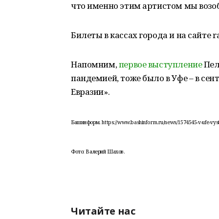
что именно этим артистом мы возо
Билеты в кассах города и на сайте r
Напомним,
первое выступление
Пел
пандемией, тоже было в Уфе – в се
Евразии».
Башинформ. https://www.bashinform.ru/news/1574545-v-ufe-vystu
Фото: Валерий Шахов.
Читайте нас