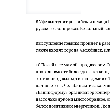
В Уфе выступит российская певица 
русского фолк-рока». Ее сольный к
Выступление певицы пройдет в рам
также входят города Челябинск, Иже
«С Полей и ее мамой, продюсером С
провели вместе более десятка конце
этот период выхода из пандемии с 
начинается в Челябинске и заканчив
«Башинформу» организатор концерт
настолько яркое и многообразное, о
белой позитивной энергетикой. Люд