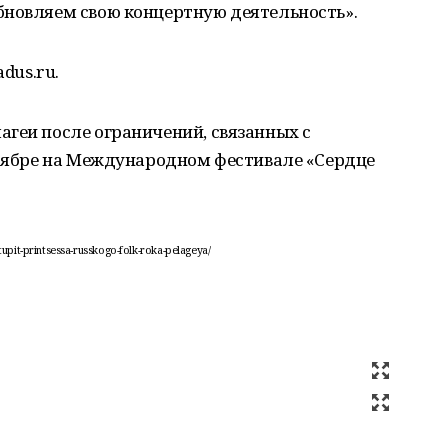
бновляем свою концертную деятельность».
adus.ru.
агеи после ограничений, связанных с
нтябре на Международном фестивале «Сердце
pit-printsessa-russkogo-folk-roka-pelageya/