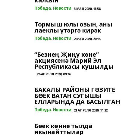
калсын
Победа. Новости
3 МАЯ 2020, 18:58
Тормыш юлы озын, аны
лаеклы үтəргə кирəк
Победа. Новости
2 МАЯ 2020, 20:15
“Безнең Җиңү көне”
акциясенә Марий Эл
Республикасы кушылды
26 АПРЕЛЯ 2020, 09:26
БАКАЛЫ РАЙОНЫ ГӘЗИТЕ
БӨЕК ВАТАН СУГЫШЫ
ЕЛЛАРЫНДА ДА БАСЫЛГАН
Победа. Новости
21 АПРЕЛЯ 2020, 11:22
Бөек көнне тылда
якынайттылар